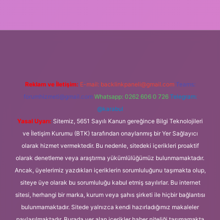
r yeni giriş
Reklam ve İletişim:
E-mail:
backlinkpaneli@gmail.com
Teams:
forumhizmeti@gmail.com
Whatsapp: 0262 606 0 726
Telegram:
@karabul
Yasal Uyarı:
Sitemiz, 5651 Sayılı Kanun gereğince Bilgi Teknolojileri
ve İletişim Kurumu (BTK) tarafından onaylanmış bir Yer Sağlayıcı
olarak hizmet vermektedir. Bu nedenle, sitedeki içerikleri proaktif
olarak denetleme veya araştırma yükümlülüğümüz bulunmamaktadır.
Ancak, üyelerimiz yazdıkları içeriklerin sorumluluğunu taşımakta olup,
siteye üye olarak bu sorumluluğu kabul etmiş sayılırlar. Bu internet
sitesi, herhangi bir marka, kurum veya şahıs şirketi ile hiçbir bağlantısı
bulunmamaktadır. Sitede yalnızca kendi hazırladığımız makaleler
paylaşılmaktadır. Burada yer alan içerikler haber niteliği taşımamakta