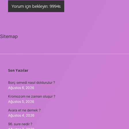
Sitemap
SIDEBAR
Son Yazılar
Borç senedi nasıl doldurulur ?
Ağustos 6, 2026
Kromozom ne zaman oluşur ?
Ağustos 5, 2026
Avara et ne demek ?
Ağustos 4, 2026
96. sure nedir ?