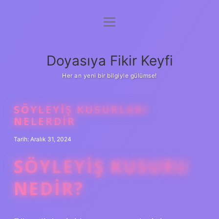
menüyü
Anasayfa
aç
Gizlilik Politikası
Doyasıya Fikir Keyfi
Yasal Uyarı
Her an yeni bir bilgiyle gülümse!
Hakkımızda
SÖYLEYIŞ KUSURLARI
NELERDIR
Tarih: Aralık 31, 2024
SÖYLEYIŞ KUSURU
NEDIR?