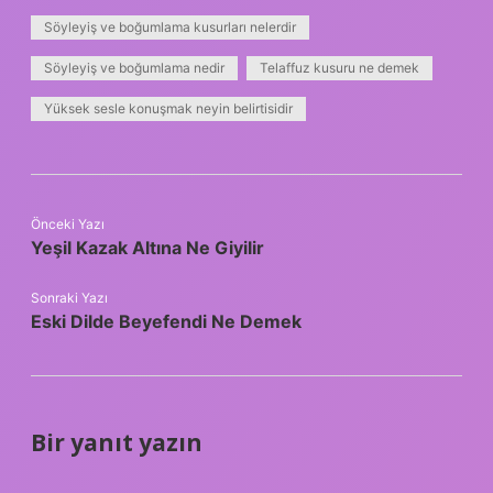
Söyleyiş ve boğumlama kusurları nelerdir
Söyleyiş ve boğumlama nedir
Telaffuz kusuru ne demek
Yüksek sesle konuşmak neyin belirtisidir
Önceki Yazı
Yeşil Kazak Altına Ne Giyilir
Sonraki Yazı
Eski Dilde Beyefendi Ne Demek
Bir yanıt yazın