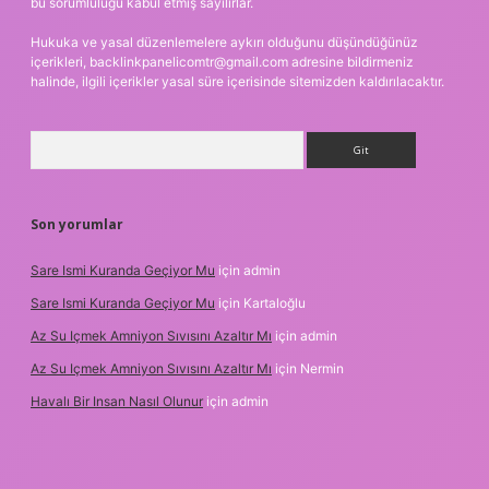
bu sorumluluğu kabul etmiş sayılırlar.
Hukuka ve yasal düzenlemelere aykırı olduğunu düşündüğünüz
içerikleri,
backlinkpanelicomtr@gmail.com
adresine bildirmeniz
halinde, ilgili içerikler yasal süre içerisinde sitemizden kaldırılacaktır.
Arama
Son yorumlar
Sare Ismi Kuranda Geçiyor Mu
için
admin
Sare Ismi Kuranda Geçiyor Mu
için
Kartaloğlu
Az Su Içmek Amniyon Sıvısını Azaltır Mı
için
admin
Az Su Içmek Amniyon Sıvısını Azaltır Mı
için
Nermin
Havalı Bir Insan Nasıl Olunur
için
admin