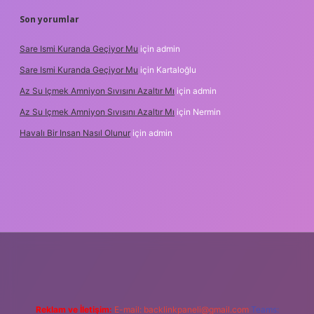
Son yorumlar
Sare Ismi Kuranda Geçiyor Mu
için
admin
Sare Ismi Kuranda Geçiyor Mu
için
Kartaloğlu
Az Su Içmek Amniyon Sıvısını Azaltır Mı
için
admin
Az Su Içmek Amniyon Sıvısını Azaltır Mı
için
Nermin
Havalı Bir Insan Nasıl Olunur
için
admin
eni giriş
Reklam ve İletişim:
E-mail:
backlinkpaneli@gmail.com
Teams: