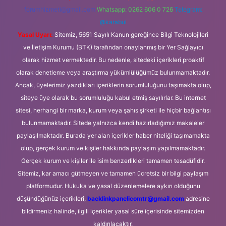
forumhizmeti@gmail.com
Whatsapp: 0262 606 0 726
Telegram:
@karabul
Yasal Uyarı:
Sitemiz, 5651 Sayılı Kanun gereğince Bilgi Teknolojileri
ve İletişim Kurumu (BTK) tarafından onaylanmış bir Yer Sağlayıcı
olarak hizmet vermektedir. Bu nedenle, sitedeki içerikleri proaktif
olarak denetleme veya araştırma yükümlülüğümüz bulunmamaktadır.
Ancak, üyelerimiz yazdıkları içeriklerin sorumluluğunu taşımakta olup,
siteye üye olarak bu sorumluluğu kabul etmiş sayılırlar. Bu internet
sitesi, herhangi bir marka, kurum veya şahıs şirketi ile hiçbir bağlantısı
bulunmamaktadır. Sitede yalnızca kendi hazırladığımız makaleler
paylaşılmaktadır. Burada yer alan içerikler haber niteliği taşımamakta
olup, gerçek kurum ve kişiler hakkında paylaşım yapılmamaktadır.
Gerçek kurum ve kişiler ile isim benzerlikleri tamamen tesadüfidir.
Sitemiz, kar amacı gütmeyen ve tamamen ücretsiz bir bilgi paylaşım
platformudur. Hukuka ve yasal düzenlemelere aykırı olduğunu
düşündüğünüz içerikleri,
backlinkpanelicomtr@gmail.com
adresine
bildirmeniz halinde, ilgili içerikler yasal süre içerisinde sitemizden
kaldırılacaktır.