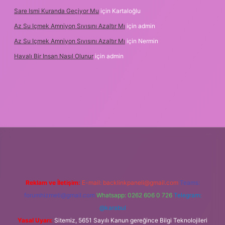
Sare Ismi Kuranda Geçiyor Mu
için
Kartaloğlu
Az Su Içmek Amniyon Sıvısını Azaltır Mı
için
admin
Az Su Içmek Amniyon Sıvısını Azaltır Mı
için
Nermin
Havalı Bir Insan Nasıl Olunur
için
admin
iş
Reklam ve İletişim:
E-mail:
backlinkpaneli@gmail.com
Teams:
forumhizmeti@gmail.com
Whatsapp: 0262 606 0 726
Telegram:
@karabul
Yasal Uyarı:
Sitemiz, 5651 Sayılı Kanun gereğince Bilgi Teknolojileri