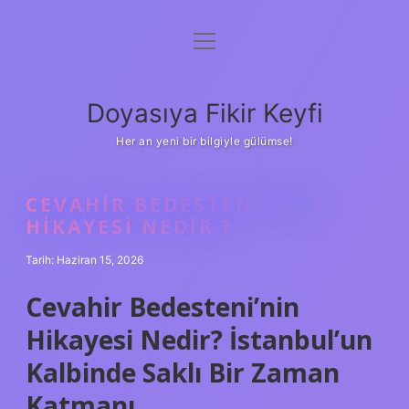
menüyü
Anasayfa
aç
Gizlilik Politikası
Doyasıya Fikir Keyfi
Yasal Uyarı
Her an yeni bir bilgiyle gülümse!
Hakkımızda
CEVAHIR BEDESTENI’NIN
HIKAYESI NEDIR ?
Tarih: Haziran 15, 2026
Cevahir Bedesteni’nin
Hikayesi Nedir? İstanbul’un
Kalbinde Saklı Bir Zaman
Katmanı