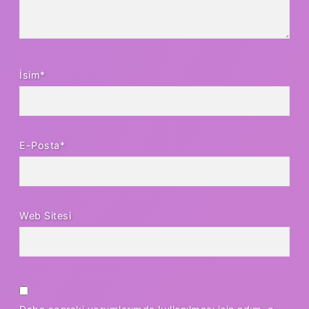
İsim*
E-Posta*
Web Sitesi