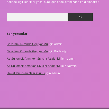
halinde, ilgili içerikler yasal süre içerisinde sitemizden kaldırılacaktır.
Arama
Son yorumlar
Sare Ismi Kuranda Geçiyor Mu
için
admin
Sare Ismi Kuranda Geçiyor Mu
için
Kartaloğlu
Az Su Içmek Amniyon Sıvısını Azaltır Mı
için
admin
Az Su Içmek Amniyon Sıvısını Azaltır Mı
için
Nermin
Havalı Bir Insan Nasıl Olunur
için
admin