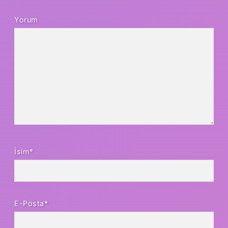
Yorum
İsim*
E-Posta*