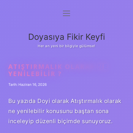
menüyü
Anasayfa
aç
Gizlilik Politikası
Doyasıya Fikir Keyfi
Yasal Uyarı
Her an yeni bir bilgiyle gülümse!
Hakkımızda
ATIŞTIRMALIK OLARAK NE
YENILEBILIR ?
Tarih: Haziran 16, 2026
Bu yazıda Doyi olarak Atıştırmalık olarak
ne yenilebilir konusunu baştan sona
inceleyip düzenli biçimde sunuyoruz.