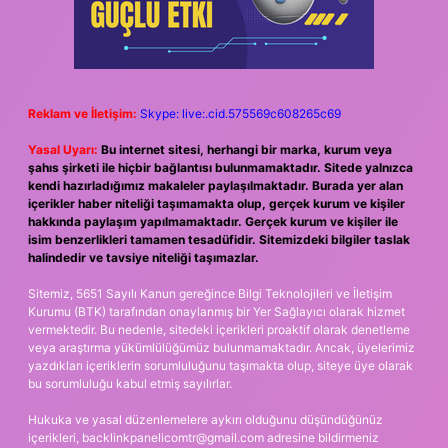
Reklam ve İletişim:
Skype: live:.cid.575569c608265c69
Yasal Uyarı:
Bu internet sitesi, herhangi bir marka, kurum veya
şahıs şirketi ile hiçbir bağlantısı bulunmamaktadır. Sitede yalnızca
kendi hazırladığımız makaleler paylaşılmaktadır. Burada yer alan
içerikler haber niteliği taşımamakta olup, gerçek kurum ve kişiler
hakkında paylaşım yapılmamaktadır. Gerçek kurum ve kişiler ile
isim benzerlikleri tamamen tesadüfidir. Sitemizdeki bilgiler taslak
halindedir ve tavsiye niteliği taşımazlar.
Sitemiz, 5651 Sayılı Kanun gereğince Bilgi Teknolojileri ve İletişim
Kurumu (BTK) tarafından onaylanmış bir Yer Sağlayıcı olarak hizmet
vermektedir. Bu nedenle, sitedeki içerikleri proaktif olarak denetleme
veya araştırma yükümlülüğümüz bulunmamaktadır. Ancak, üyelerimiz
yazdıkları içeriklerin sorumluluğunu taşımakta olup, siteye üye olarak
bu sorumluluğu kabul etmiş sayılırlar.
Hukuka ve yasal düzenlemelere aykırı olduğunu düşündüğünüz
içerikleri,
backlinkpanelicomtr@gmail.com
adresine bildirmeniz