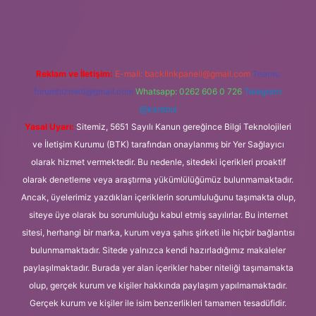
i giriş
Reklam ve İletişim:
E-mail:
backlinkpaneli@gmail.com
Teams:
forumhizmeti@gmail.com
Whatsapp: 0262 606 0 726
Telegram:
@karabul
Yasal Uyarı:
Sitemiz, 5651 Sayılı Kanun gereğince Bilgi Teknolojileri
ve İletişim Kurumu (BTK) tarafından onaylanmış bir Yer Sağlayıcı
olarak hizmet vermektedir. Bu nedenle, sitedeki içerikleri proaktif
olarak denetleme veya araştırma yükümlülüğümüz bulunmamaktadır.
Ancak, üyelerimiz yazdıkları içeriklerin sorumluluğunu taşımakta olup,
siteye üye olarak bu sorumluluğu kabul etmiş sayılırlar. Bu internet
sitesi, herhangi bir marka, kurum veya şahıs şirketi ile hiçbir bağlantısı
bulunmamaktadır. Sitede yalnızca kendi hazırladığımız makaleler
paylaşılmaktadır. Burada yer alan içerikler haber niteliği taşımamakta
olup, gerçek kurum ve kişiler hakkında paylaşım yapılmamaktadır.
Gerçek kurum ve kişiler ile isim benzerlikleri tamamen tesadüfidir.