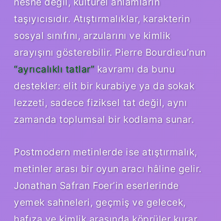
nesne değil, kültürel anlamların
taşıyıcısıdır. Atıştırmalıklar, karakterin
sosyal sınıfını, arzularını ve kimlik
arayışını gösterebilir. Pierre Bourdieu’nun
“ayrıcalıklı tatlar”
kavramı da bunu
destekler: elit bir kurabiye ya da sokak
lezzeti, sadece fiziksel tat değil, aynı
zamanda toplumsal bir kodlama sunar.
Postmodern metinlerde ise atıştırmalık,
metinler arası bir oyun aracı hâline gelir.
Jonathan Safran Foer’in eserlerinde
yemek sahneleri, geçmiş ve gelecek,
hafıza ve kimlik arasında köprüler kurar.