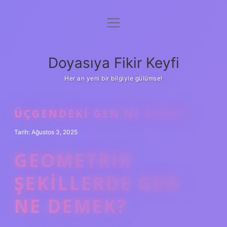
menüyü
Anasayfa
aç
Gizlilik Politikası
Doyasıya Fikir Keyfi
Yasal Uyarı
Her an yeni bir bilgiyle gülümse!
Hakkımızda
ÜÇGENDEKI GEN NE DEMEK
Tarih: Ağustos 3, 2025
GEOMETRIK
ŞEKILLERDE GEN
NE DEMEK?