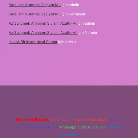
Sare Ismi Kuranda Geçiyor Mu
için
admin
Sare Ismi Kuranda Geçiyor Mu
için
Kartaloğlu
Az Su Içmek Amniyon Sıvısını Azaltır Mı
için
admin
Az Su Içmek Amniyon Sıvısını Azaltır Mı
için
Nermin
Havalı Bir Insan Nasıl Olunur
için
admin
eni giriş
Reklam ve İletişim:
E-mail:
backlinkpaneli@gmail.com
Teams:
forumhizmeti@gmail.com
Whatsapp: 0262 606 0 726
Telegram:
@karabul