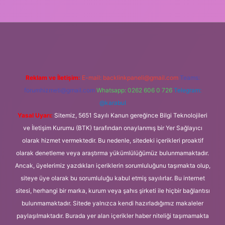
 giriş
Reklam ve İletişim:
E-mail:
backlinkpaneli@gmail.com
Teams:
forumhizmeti@gmail.com
Whatsapp: 0262 606 0 726
Telegram:
@karabul
Yasal Uyarı:
Sitemiz, 5651 Sayılı Kanun gereğince Bilgi Teknolojileri
ve İletişim Kurumu (BTK) tarafından onaylanmış bir Yer Sağlayıcı
olarak hizmet vermektedir. Bu nedenle, sitedeki içerikleri proaktif
olarak denetleme veya araştırma yükümlülüğümüz bulunmamaktadır.
Ancak, üyelerimiz yazdıkları içeriklerin sorumluluğunu taşımakta olup,
siteye üye olarak bu sorumluluğu kabul etmiş sayılırlar. Bu internet
sitesi, herhangi bir marka, kurum veya şahıs şirketi ile hiçbir bağlantısı
bulunmamaktadır. Sitede yalnızca kendi hazırladığımız makaleler
paylaşılmaktadır. Burada yer alan içerikler haber niteliği taşımamakta