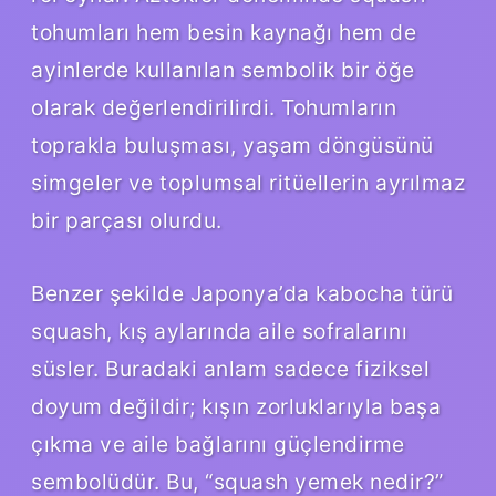
tohumları hem besin kaynağı hem de
ayinlerde kullanılan sembolik bir öğe
olarak değerlendirilirdi. Tohumların
toprakla buluşması, yaşam döngüsünü
simgeler ve toplumsal ritüellerin ayrılmaz
bir parçası olurdu.
Benzer şekilde Japonya’da kabocha türü
squash, kış aylarında aile sofralarını
süsler. Buradaki anlam sadece fiziksel
doyum değildir; kışın zorluklarıyla başa
çıkma ve aile bağlarını güçlendirme
sembolüdür. Bu, “squash yemek nedir?”