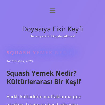
menüyü
Anasayfa
aç
Gizlilik Politikası
Doyasıya Fikir Keyfi
Yasal Uyarı
Her an yeni bir bilgiyle gülümse!
Hakkımızda
SQUASH YEMEK NEDIR ?
Tarih: Nisan 2, 2026
Squash Yemek Nedir?
Kültürlerarası Bir Keşif
Farklı kültürlerin mutfaklarına göz
atarken, bazen en basit görünen