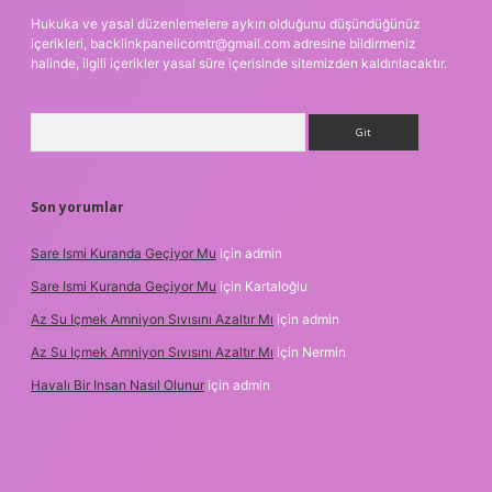
Hukuka ve yasal düzenlemelere aykırı olduğunu düşündüğünüz
içerikleri,
backlinkpanelicomtr@gmail.com
adresine bildirmeniz
halinde, ilgili içerikler yasal süre içerisinde sitemizden kaldırılacaktır.
Arama
Son yorumlar
Sare Ismi Kuranda Geçiyor Mu
için
admin
Sare Ismi Kuranda Geçiyor Mu
için
Kartaloğlu
Az Su Içmek Amniyon Sıvısını Azaltır Mı
için
admin
Az Su Içmek Amniyon Sıvısını Azaltır Mı
için
Nermin
Havalı Bir Insan Nasıl Olunur
için
admin