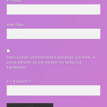
E-Posta*
Web Sitesi
Daha sonraki yorumlarımda kullanılması için adım, e-
posta adresim ve site adresim bu tarayıcıya
kaydedilsin.
7 + 8 kaçtır?
*