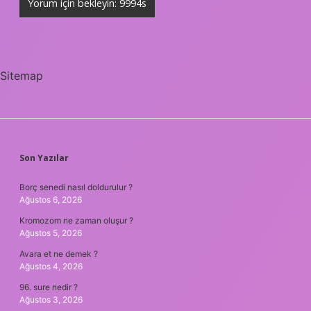
Sitemap
SIDEBAR
Son Yazılar
Borç senedi nasıl doldurulur ?
Ağustos 6, 2026
Kromozom ne zaman oluşur ?
Ağustos 5, 2026
Avara et ne demek ?
Ağustos 4, 2026
96. sure nedir ?
Ağustos 3, 2026