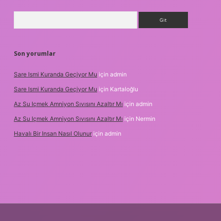
Arama
Son yorumlar
Sare Ismi Kuranda Geçiyor Mu
için
admin
Sare Ismi Kuranda Geçiyor Mu
için
Kartaloğlu
Az Su Içmek Amniyon Sıvısını Azaltır Mı
için
admin
Az Su Içmek Amniyon Sıvısını Azaltır Mı
için
Nermin
Havalı Bir Insan Nasıl Olunur
için
admin
i giriş