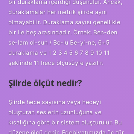
bir duraklama içerdiği düşünülür. Ancak,
duraklamalar her metrik şiirde aynı
olmayabilir. Duraklama sayısı genellikle
bir ile beş arasındadır. Örnek: Ben-den
se-lam ol-sun / Bo-lu Be-yi-ne, 6+5
duraklama ve 1 2 3 4 5 6 7 8 9 10 11
şeklinde 11 hece ölçüsüyle yazılır.
Şiirde ölçüt nedir?
Şiirde hece sayısına veya heceyi
oluşturan seslerin uzunluğuna ve
kısalığına göre bir sistem oluşturulur. Bu
düzene ölçü denir. Edebiyatımızda üç tür