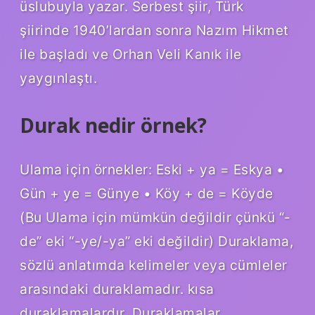
üslubuyla yazar. Serbest şiir, Türk
şiirinde 1940’lardan sonra Nazım Hikmet
ile başladı ve Orhan Veli Kanık ile
yaygınlaştı.
Durak nedir örnek?
Ulama için örnekler: Eski + ya = Eskya •
Gün + ye = Günye • Köy + de = Köyde
(Bu Ulama için mümkün değildir çünkü “-
de” eki “-ye/-ya” eki değildir) Duraklama,
sözlü anlatımda kelimeler veya cümleler
arasındaki duraklamadır. kısa
duraklamalardır. Duraklamalar,