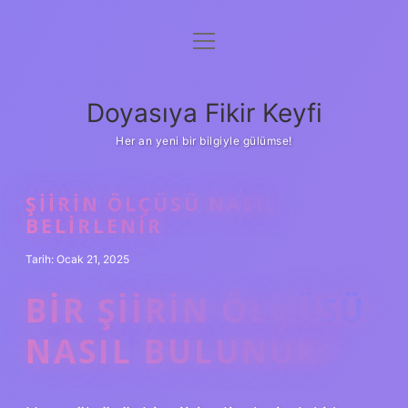
menüyü
Anasayfa
aç
Gizlilik Politikası
Doyasıya Fikir Keyfi
Yasal Uyarı
Her an yeni bir bilgiyle gülümse!
Hakkımızda
ŞIIRIN ÖLÇÜSÜ NASIL
BELIRLENIR
Tarih: Ocak 21, 2025
BIR ŞIIRIN ÖLÇÜSÜ
NASIL BULUNUR?