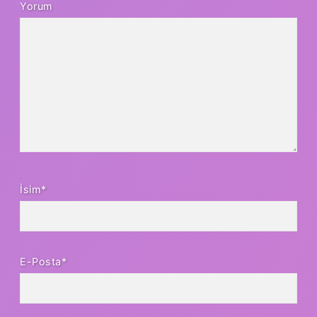
Yorum
İsim*
E-Posta*