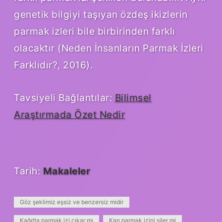
genetik bilgiyi taşıyan özdeş ikizlerin
parmak izleri bile birbirinden farklı
olacaktır (Neden İnsanların Parmak İzleri
Farklıdır?, 2016).
Tavsiyeli Bağlantılar:
Bilimsel
Araştırmada Özet Nedir
Tarih:
Makaleler
Göz şeklimiz eşsiz ve benzersiz midir
Kağıtta parmak izi çıkar mı
Kan parmak izini siler mi