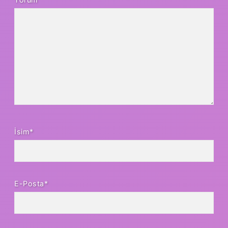
İsim*
E-Posta*