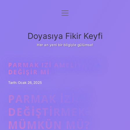
menüyü
Anasayfa
aç
Gizlilik Politikası
Doyasıya Fikir Keyfi
Yasal Uyarı
Her an yeni bir bilgiyle gülümse!
Hakkımızda
PARMAK IZI AMELIYATLA
DEĞIŞIR MI
Tarih: Ocak 26, 2025
PARMAK IZINI
DEĞIŞTIRMEK
MÜMKÜN MÜ?