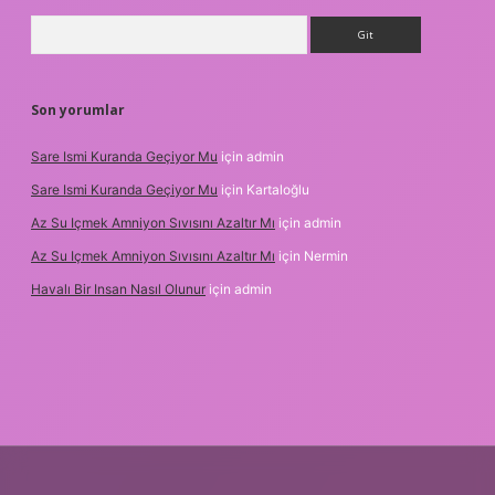
Arama
Son yorumlar
Sare Ismi Kuranda Geçiyor Mu
için
admin
Sare Ismi Kuranda Geçiyor Mu
için
Kartaloğlu
Az Su Içmek Amniyon Sıvısını Azaltır Mı
için
admin
Az Su Içmek Amniyon Sıvısını Azaltır Mı
için
Nermin
Havalı Bir Insan Nasıl Olunur
için
admin
iriş