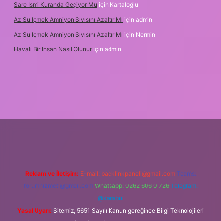
Sare Ismi Kuranda Geçiyor Mu
için
Kartaloğlu
Az Su Içmek Amniyon Sıvısını Azaltır Mı
için
admin
Az Su Içmek Amniyon Sıvısını Azaltır Mı
için
Nermin
Havalı Bir Insan Nasıl Olunur
için
admin
ş
Reklam ve İletişim:
E-mail:
backlinkpaneli@gmail.com
Teams:
forumhizmeti@gmail.com
Whatsapp: 0262 606 0 726
Telegram:
@karabul
Yasal Uyarı:
Sitemiz, 5651 Sayılı Kanun gereğince Bilgi Teknolojileri