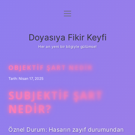
menüyü
Anasayfa
aç
Gizlilik Politikası
Doyasıya Fikir Keyfi
Yasal Uyarı
Her an yeni bir bilgiyle gülümse!
Hakkımızda
OBJEKTIF ŞART NEDIR
Tarih: Nisan 17, 2025
SUBJEKTIF ŞART
NEDIR?
Öznel Durum: Hasarın zayıf durumundan