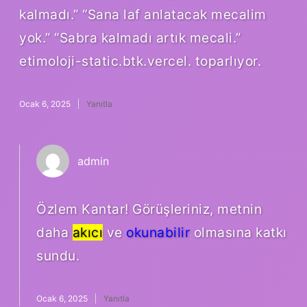
kalmadı.” “Sana laf anlatacak mecalim
yok.” “Sabra kalmadı artık mecali.”
etimoloji-static.btk.vercel. toparlıyor.
Ocak 6, 2025
Yanıtla
admin
Özlem Kantar! Görüşleriniz, metnin
daha
akıcı
ve
okunabilir
olmasına katkı
sundu.
Ocak 6, 2025
Yanıtla