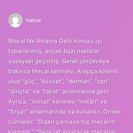
Hatice
Mecal Ne Anlama Gelir konusu iyi
toparlanmış, ancak bazı noktalar
yüzeysel geçilmiş. Genel çerçeveye
bakınca Mecal kelimesi, Arapça kökenli
olup “güç”, “kuvvet”, “derman”, “can”,
“dinçlik” ve “takat” anlamlarına gelir.
Ayrıca, “mecal” kelimesi “imkân” ve
“fırsat” anlamlarında da kullanılır. Örnek
cümleler: “Dışarı çıkmaya hiç mecalim
kalmadı.” “Sana laf anlatacak mecalim