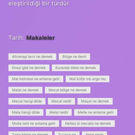
eleştirildiği bir türdür.
Tarih:
Makaleler
Alicenap tavır ne demek
Bölge ne denir
Enayi gibi ne demek
Kuranda mele ne demek
Mal kelimesi ne anlama gelir
Mal küfür mü argo mu
Malal ne demek
Mecal bölge ne demek
Mecal hangi dilde
Mecal nedir
Meçel ne demek
Mela hangi dilde
Melal nedir
Melle ne anlama gelir
Molla ismi ne anlama gelir
Nefais ül mecalis ne demek
Tıpta bölge ne demek
Tuvana ne
Yergi nedir