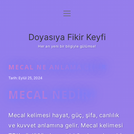
menüyü
Anasayfa
aç
Gizlilik Politikası
Doyasıya Fikir Keyfi
Yasal Uyarı
Her an yeni bir bilgiyle gülümse!
Hakkımızda
MECAL NE ANLAMA GELIR
Tarih: Eylül 25, 2024
MECAL NEDIR?
Mecal kelimesi hayat, güç, şifa, canlılık
ve kuvvet anlamına gelir. Mecal kelimesi