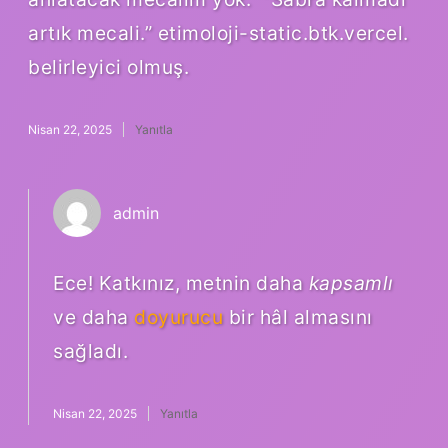
artık mecali.” etimoloji-static.btk.vercel.
belirleyici olmuş.
Nisan 22, 2025
Yanıtla
admin
Ece! Katkınız, metnin daha
kapsamlı
ve daha
doyurucu
bir hâl almasını
sağladı.
Nisan 22, 2025
Yanıtla