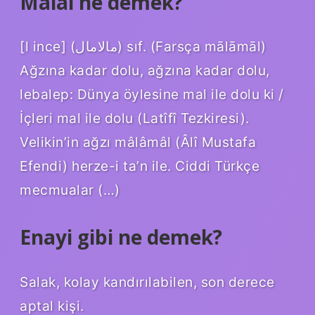
Malal ne demek?
[l ince] (ﻣﺎﻻﻣﺎﻝ) sıf. (Farsça mālāmāl)
Ağzına kadar dolu, ağzına kadar dolu,
lebalep: Dünya öylesine mal ile dolu ki /
İçleri mal ile dolu (Latîfî Tezkiresi).
Velikin’in ağzı mâlâmâl (Âlî Mustafa
Efendi) herze-i ta’n ile. Ciddi Türkçe
mecmualar (…)
Enayi gibi ne demek?
Salak, kolay kandırılabilen, son derece
aptal kişi.