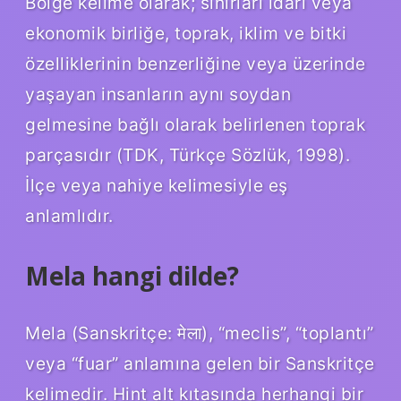
Bölge kelime olarak; sınırları idari veya
ekonomik birliğe, toprak, iklim ve bitki
özelliklerinin benzerliğine veya üzerinde
yaşayan insanların aynı soydan
gelmesine bağlı olarak belirlenen toprak
parçasıdır (TDK, Türkçe Sözlük, 1998).
İlçe veya nahiye kelimesiyle eş
anlamlıdır.
Mela hangi dilde?
Mela (Sanskritçe: मेला), “meclis”, “toplantı”
veya “fuar” anlamına gelen bir Sanskritçe
kelimedir. Hint alt kıtasında herhangi bir