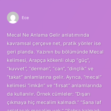
Ece
Mecal Ne Anlama Gelir anlatımında
kavramsal çerçeve net, pratik yönler ise
geri planda. Yazının bu bölümünde Mecal
kelimesi, Arapça kökenli olup “güç”,
“kuvvet”, “derman”, “can”, “dinçlik” ve
“takat” anlamlarına gelir. Ayrıca, “mecal”
kelimesi “imkân” ve “fırsat” anlamlarında
da kullanılır. Örnek cümleler: “Dışarı
çıkmaya hiç mecalim kalmadı.” “Sana laf
anlatacak mecalim yok.” “Sabra kalmadı