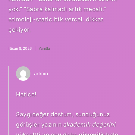
yok.” “Sabra kalmadı artık mecali.”
etimoloji-static.btk.vercel. dikkat
çekiyor.
Nisan 8, 2026
Yanıtla
admin
Hatice!
Saygıdeğer dostum, sunduğunuz
görüşler yazının
akademik değerini
yükseltti ve onu daha
güvenilir
hale