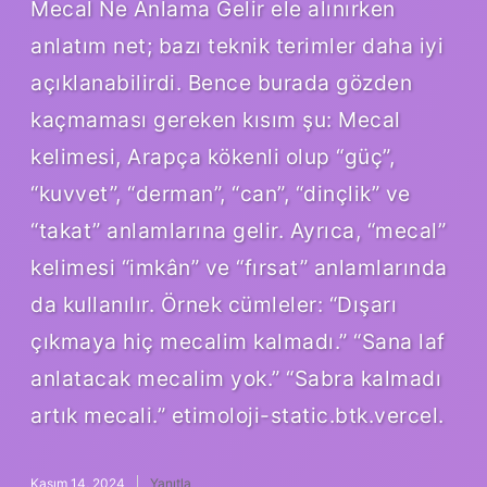
Mecal Ne Anlama Gelir ele alınırken
anlatım net; bazı teknik terimler daha iyi
açıklanabilirdi. Bence burada gözden
kaçmaması gereken kısım şu: Mecal
kelimesi, Arapça kökenli olup “güç”,
“kuvvet”, “derman”, “can”, “dinçlik” ve
“takat” anlamlarına gelir. Ayrıca, “mecal”
kelimesi “imkân” ve “fırsat” anlamlarında
da kullanılır. Örnek cümleler: “Dışarı
çıkmaya hiç mecalim kalmadı.” “Sana laf
anlatacak mecalim yok.” “Sabra kalmadı
artık mecali.” etimoloji-static.btk.vercel.
Kasım 14, 2024
Yanıtla