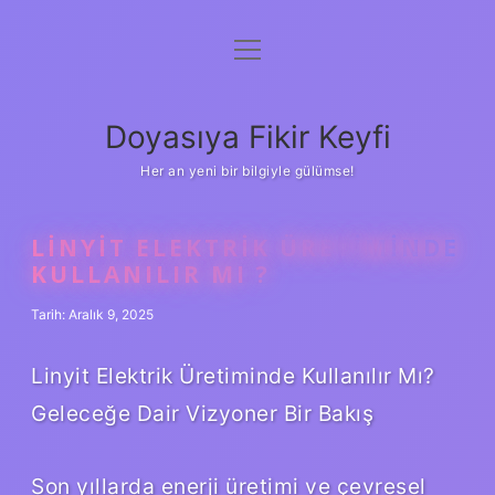
menüyü
Anasayfa
aç
Gizlilik Politikası
Doyasıya Fikir Keyfi
Yasal Uyarı
Her an yeni bir bilgiyle gülümse!
Hakkımızda
LINYIT ELEKTRIK ÜRETIMINDE
KULLANILIR MI ?
Tarih: Aralık 9, 2025
Linyit Elektrik Üretiminde Kullanılır Mı?
Geleceğe Dair Vizyoner Bir Bakış
Son yıllarda enerji üretimi ve çevresel