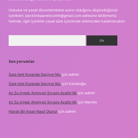
Hukuka ve yasal düzenlemelere aykırı olduğunu düşündüğünüz
içerikleri,
backlinkpanelicomtr@gmail.com
adresine bildirmeniz
halinde, ilgili içerikler yasal süre içerisinde sitemizden kaldırılacaktır.
Arama
Son yorumlar
Sare Ismi Kuranda Geçiyor Mu
için
admin
Sare Ismi Kuranda Geçiyor Mu
için
Kartaloğlu
Az Su Içmek Amniyon Sıvısını Azaltır Mı
için
admin
Az Su Içmek Amniyon Sıvısını Azaltır Mı
için
Nermin
Havalı Bir Insan Nasıl Olunur
için
admin