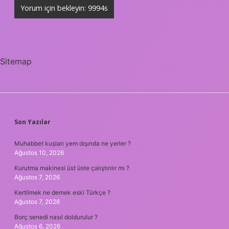
Sitemap
SIDEBAR
Son Yazılar
Muhabbet kuşları yem dışında ne yerler ?
Ağustos 10, 2026
Kurutma makinesi üst üste çalıştırılır mı ?
Ağustos 7, 2026
Kertilmek ne demek eski Türkçe ?
Ağustos 7, 2026
Borç senedi nasıl doldurulur ?
Ağustos 6, 2026