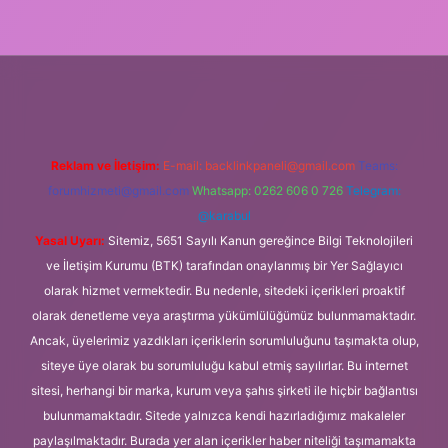
yeni giriş
Reklam ve İletişim:
E-mail:
backlinkpaneli@gmail.com
Teams:
forumhizmeti@gmail.com
Whatsapp: 0262 606 0 726
Telegram:
@karabul
Yasal Uyarı:
Sitemiz, 5651 Sayılı Kanun gereğince Bilgi Teknolojileri
ve İletişim Kurumu (BTK) tarafından onaylanmış bir Yer Sağlayıcı
olarak hizmet vermektedir. Bu nedenle, sitedeki içerikleri proaktif
olarak denetleme veya araştırma yükümlülüğümüz bulunmamaktadır.
Ancak, üyelerimiz yazdıkları içeriklerin sorumluluğunu taşımakta olup,
siteye üye olarak bu sorumluluğu kabul etmiş sayılırlar. Bu internet
sitesi, herhangi bir marka, kurum veya şahıs şirketi ile hiçbir bağlantısı
bulunmamaktadır. Sitede yalnızca kendi hazırladığımız makaleler
paylaşılmaktadır. Burada yer alan içerikler haber niteliği taşımamakta