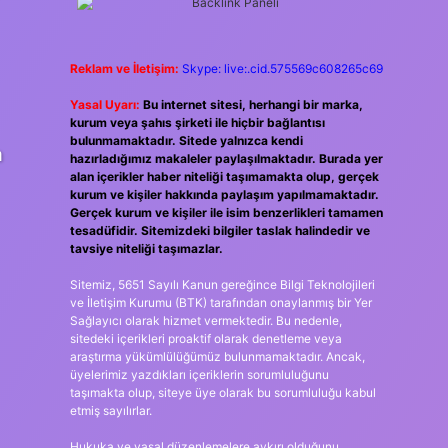
Reklam ve İletişim:
Skype: live:.cid.575569c608265c69
Yasal Uyarı:
Bu internet sitesi, herhangi bir marka,
kurum veya şahıs şirketi ile hiçbir bağlantısı
bulunmamaktadır. Sitede yalnızca kendi
a
hazırladığımız makaleler paylaşılmaktadır. Burada yer
alan içerikler haber niteliği taşımamakta olup, gerçek
kurum ve kişiler hakkında paylaşım yapılmamaktadır.
Gerçek kurum ve kişiler ile isim benzerlikleri tamamen
tesadüfidir. Sitemizdeki bilgiler taslak halindedir ve
tavsiye niteliği taşımazlar.
Sitemiz, 5651 Sayılı Kanun gereğince Bilgi Teknolojileri
ve İletişim Kurumu (BTK) tarafından onaylanmış bir Yer
Sağlayıcı olarak hizmet vermektedir. Bu nedenle,
sitedeki içerikleri proaktif olarak denetleme veya
araştırma yükümlülüğümüz bulunmamaktadır. Ancak,
üyelerimiz yazdıkları içeriklerin sorumluluğunu
taşımakta olup, siteye üye olarak bu sorumluluğu kabul
etmiş sayılırlar.
Hukuka ve yasal düzenlemelere aykırı olduğunu