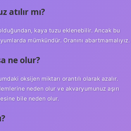
 atılır mı?
 olduğundan, kaya tuzu eklenebilir. Ancak bu
kvaryumlarda mümkündür. Oranını abartmamalıyız.
a ne olur?
mdaki oksijen miktarı orantılı olarak azalır.
lemlerine neden olur ve akvaryumunuz aşırı
mesine bile neden olur.
ı?