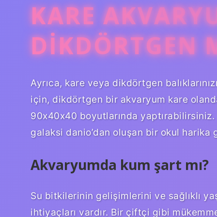
KARE AKVARY
DIKDÖRTGEN 
Ayrıca, kare veya dikdörtgen balıklarını
için, dikdörtgen bir akvaryum kare oland
90x40x40 boyutlarında yaptırabilirsiniz. 
galaksi danio’dan oluşan bir okul harika 
Akvaryumda kum şart mı?
Su bitkilerinin gelişimlerini ve sağlıklı y
ihtiyaçları vardır. Bir çiftçi gibi müke