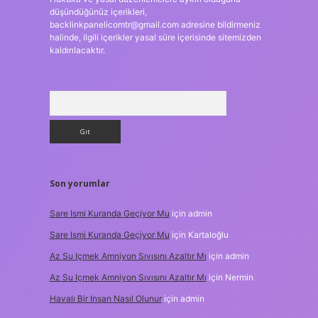
düşündüğünüz içerikleri,
backlinkpanelicomtr@gmail.com
adresine bildirmeniz
halinde, ilgili içerikler yasal süre içerisinde sitemizden
kaldırılacaktır.
Arama
Son yorumlar
Sare Ismi Kuranda Geçiyor Mu
için
admin
Sare Ismi Kuranda Geçiyor Mu
için
Kartaloğlu
Az Su Içmek Amniyon Sıvısını Azaltır Mı
için
admin
Az Su Içmek Amniyon Sıvısını Azaltır Mı
için
Nermin
Havalı Bir Insan Nasıl Olunur
için
admin