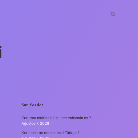
i
SIDEBAR
Son Yazılar
betexper yen
Kurutma makinesi üst üste çalıştırılır mı ?
Ağustos 7, 2026
Kertilmek ne demek eski Türkçe ?