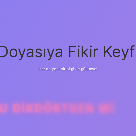
Doyasıya Fikir Keyf
Her an yeni bir bilgiyle gülümse!
U DIKDÖRTGEN MI