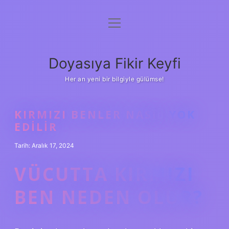
menüyü
Anasayfa
aç
Gizlilik Politikası
Doyasıya Fikir Keyfi
Yasal Uyarı
Her an yeni bir bilgiyle gülümse!
Hakkımızda
KIRMIZI BENLER NASIL YOK
EDILIR
Tarih: Aralık 17, 2024
VÜCUTTA KIRMIZI
BEN NEDEN OLUR?