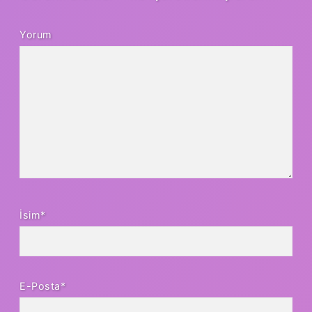
Yorum
İsim*
E-Posta*