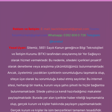
giriş
Reklam ve İletişim:
E-mail:
backlinkpaneli@gmail.com
Teams:
forumhizmeti@gmail.com
Whatsapp: 0262 606 0 726
Telegram:
@karabul
Yasal Uyarı:
Sitemiz, 5651 Sayılı Kanun gereğince Bilgi Teknolojileri
ve İletişim Kurumu (BTK) tarafından onaylanmış bir Yer Sağlayıcı
olarak hizmet vermektedir. Bu nedenle, sitedeki içerikleri proaktif
olarak denetleme veya araştırma yükümlülüğümüz bulunmamaktadır.
Ancak, üyelerimiz yazdıkları içeriklerin sorumluluğunu taşımakta olup,
siteye üye olarak bu sorumluluğu kabul etmiş sayılırlar. Bu internet
sitesi, herhangi bir marka, kurum veya şahıs şirketi ile hiçbir bağlantısı
bulunmamaktadır. Sitede yalnızca kendi hazırladığımız makaleler
paylaşılmaktadır. Burada yer alan içerikler haber niteliği taşımamakta
olup, gerçek kurum ve kişiler hakkında paylaşım yapılmamaktadır.
Gerçek kurum ve kişiler ile isim benzerlikleri tamamen tesadüfidir.