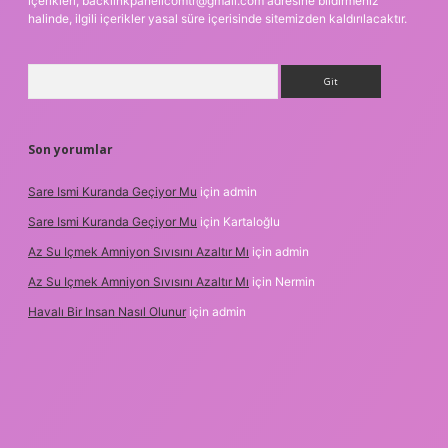
içerikleri,
backlinkpanelicomtr@gmail.com
adresine bildirmeniz
halinde, ilgili içerikler yasal süre içerisinde sitemizden kaldırılacaktır.
Arama
Son yorumlar
Sare Ismi Kuranda Geçiyor Mu
için
admin
Sare Ismi Kuranda Geçiyor Mu
için
Kartaloğlu
Az Su Içmek Amniyon Sıvısını Azaltır Mı
için
admin
Az Su Içmek Amniyon Sıvısını Azaltır Mı
için
Nermin
Havalı Bir Insan Nasıl Olunur
için
admin