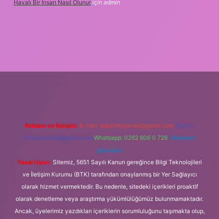
Havalı Bir Insan Nasıl Olunur
için
admin
eni giriş
Reklam ve İletişim:
E-mail:
backlinkpaneli@gmail.com
Teams:
forumhizmeti@gmail.com
Whatsapp: 0262 606 0 726
Telegram:
@karabul
Yasal Uyarı:
Sitemiz, 5651 Sayılı Kanun gereğince Bilgi Teknolojileri
ve İletişim Kurumu (BTK) tarafından onaylanmış bir Yer Sağlayıcı
olarak hizmet vermektedir. Bu nedenle, sitedeki içerikleri proaktif
olarak denetleme veya araştırma yükümlülüğümüz bulunmamaktadır.
Ancak, üyelerimiz yazdıkları içeriklerin sorumluluğunu taşımakta olup,