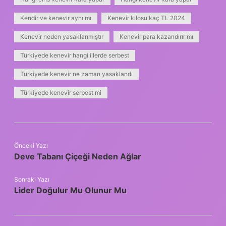
Kendir ve kenevir aynı mı
Kenevir kilosu kaç TL 2024
Kenevir neden yasaklanmıştır
Kenevir para kazandırır mı
Türkiyede kenevir hangi illerde serbest
Türkiyede kenevir ne zaman yasaklandı
Türkiyede kenevir serbest mi
Önceki Yazı
Deve Tabanı Çiçeği Neden Ağlar
Sonraki Yazı
Lider Doğulur Mu Olunur Mu