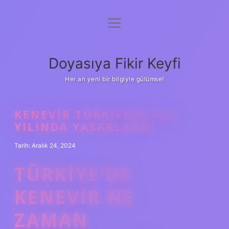
menüyü
Anasayfa
aç
Gizlilik Politikası
Doyasıya Fikir Keyfi
Yasal Uyarı
Her an yeni bir bilgiyle gülümse!
Hakkımızda
KENEVIR TÜRKIYEDE KAÇ
YILINDA YASAKLANDI
Tarih: Aralık 24, 2024
TÜRKIYE’DE
KENEVIR NE
ZAMAN