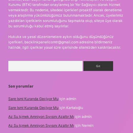
Kurumu (BTK) tarafından onaylanmış bir Yer Sağlayıcı olarak hizmet
vermektedir. Bu nedenle, sitedeki içerikleri proaktif olarak denetleme
veya araştırma yükümlülüğümüz bulunmamaktadır. Ancak, üyelerimiz
yazdıkları içeriklerin sorumluluğunu taşımakta olup, siteye üye olarak
bu sorumluluğu kabul etmiş sayılırlar.
Hukuka ve yasal düzenlemelere aykırı olduğunu düşündüğünüz
içerikleri,
backlinkpanelicomtr@gmail.com
adresine bildirmeniz
halinde, ilgili içerikler yasal süre içerisinde sitemizden kaldırılacaktır.
Arama
Son yorumlar
Sare Ismi Kuranda Geçiyor Mu
için
admin
Sare Ismi Kuranda Geçiyor Mu
için
Kartaloğlu
Az Su Içmek Amniyon Sıvısını Azaltır Mı
için
admin
Az Su Içmek Amniyon Sıvısını Azaltır Mı
için
Nermin