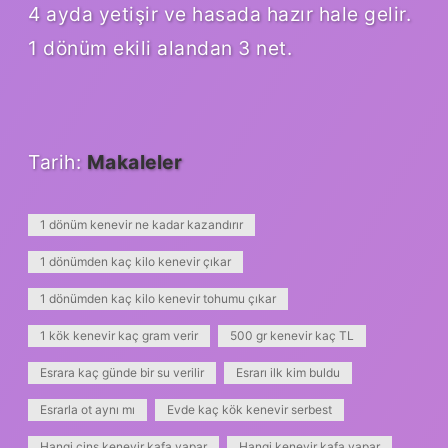
4 ayda yetişir ve hasada hazır hale gelir.
1 dönüm ekili alandan 3 net.
Tarih:
Makaleler
1 dönüm kenevir ne kadar kazandırır
1 dönümden kaç kilo kenevir çıkar
1 dönümden kaç kilo kenevir tohumu çıkar
1 kök kenevir kaç gram verir
500 gr kenevir kaç TL
Esrara kaç günde bir su verilir
Esrarı ilk kim buldu
Esrarla ot aynı mı
Evde kaç kök kenevir serbest
Hangi cins kenevir kafa yapar
Hangi kenevir kafa yapar