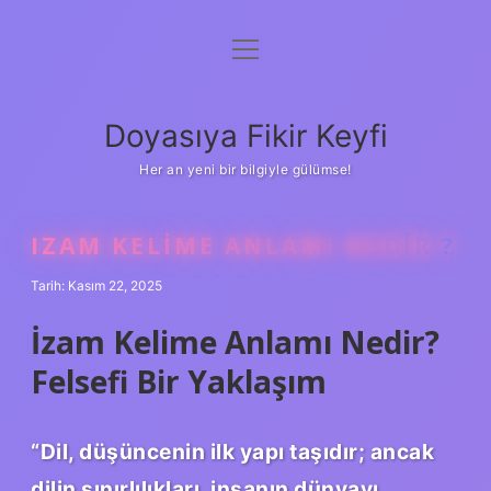
menüyü
Anasayfa
aç
Gizlilik Politikası
Doyasıya Fikir Keyfi
Yasal Uyarı
Her an yeni bir bilgiyle gülümse!
Hakkımızda
IZAM KELIME ANLAMI NEDIR ?
Tarih: Kasım 22, 2025
İzam Kelime Anlamı Nedir?
Felsefi Bir Yaklaşım
“Dil, düşüncenin ilk yapı taşıdır; ancak
dilin sınırlılıkları, insanın dünyayı