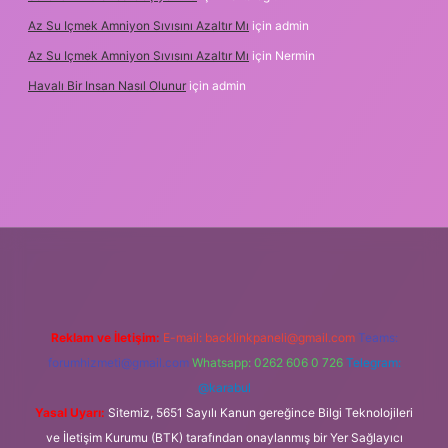
Az Su Içmek Amniyon Sıvısını Azaltır Mı
için
admin
Az Su Içmek Amniyon Sıvısını Azaltır Mı
için
Nermin
Havalı Bir Insan Nasıl Olunur
için
admin
er yeni giriş
Reklam ve İletişim:
E-mail:
backlinkpaneli@gmail.com
Teams:
forumhizmeti@gmail.com
Whatsapp: 0262 606 0 726
Telegram:
@karabul
Yasal Uyarı:
Sitemiz, 5651 Sayılı Kanun gereğince Bilgi Teknolojileri
ve İletişim Kurumu (BTK) tarafından onaylanmış bir Yer Sağlayıcı