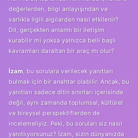
değerlerden, bilgi anlayışından ve
varlıkla ilgili algılardan nasıl etkilenir?
Dil, gerçekten anlamlı bir iletişim
kurabilir mi yoksa yalnızca belli başlı
kavramları daraltan bir araç mı olur?
İzam
, bu sorulara verilecek yanıtları
bulmak için bir anahtar olabilir. Ancak, bu
yanıtları sadece dilin sınırları içerisinde
değil, aynı zamanda toplumsal, kültürel
ve bireysel perspektiflerden de
incelemeliyiz. Peki, bu soruları siz nasıl
yanıtlıyorsunuz? İzam, sizin dünyanızda