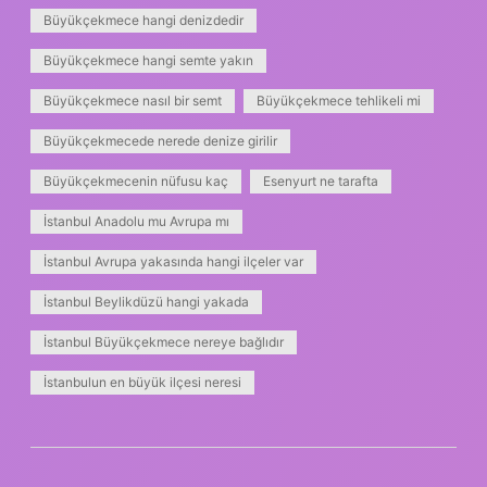
Büyükçekmece hangi denizdedir
Büyükçekmece hangi semte yakın
Büyükçekmece nasıl bir semt
Büyükçekmece tehlikeli mi
Büyükçekmecede nerede denize girilir
Büyükçekmecenin nüfusu kaç
Esenyurt ne tarafta
İstanbul Anadolu mu Avrupa mı
İstanbul Avrupa yakasında hangi ilçeler var
İstanbul Beylikdüzü hangi yakada
İstanbul Büyükçekmece nereye bağlıdır
İstanbulun en büyük ilçesi neresi