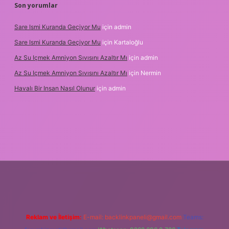
Son yorumlar
Sare Ismi Kuranda Geçiyor Mu
için
admin
Sare Ismi Kuranda Geçiyor Mu
için
Kartaloğlu
Az Su Içmek Amniyon Sıvısını Azaltır Mı
için
admin
Az Su Içmek Amniyon Sıvısını Azaltır Mı
için
Nermin
Havalı Bir Insan Nasıl Olunur
için
admin
ni giriş
Reklam ve İletişim:
E-mail:
backlinkpaneli@gmail.com
Teams: