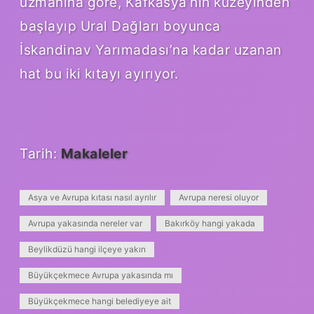
uzmanına göre, Kafkasya’nın kuzeyinden
başlayıp Ural Dağları boyunca
İskandinav Yarımadası’na kadar uzanan
hat bu iki kıtayı ayırıyor.
Tarih:
Makaleler
Asya ve Avrupa kıtası nasıl ayrılır
Avrupa neresi oluyor
Avrupa yakasında nereler var
Bakırköy hangi yakada
Beylikdüzü hangi ilçeye yakın
Büyükçekmece Avrupa yakasında mı
Büyükçekmece hangi belediyeye ait