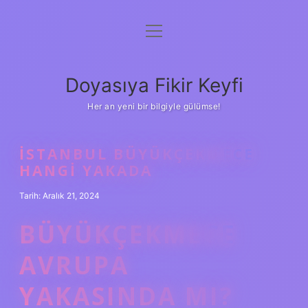
menüyü
Anasayfa
aç
Gizlilik Politikası
Doyasıya Fikir Keyfi
Yasal Uyarı
Her an yeni bir bilgiyle gülümse!
Hakkımızda
İSTANBUL BÜYÜKÇEKMECE
HANGI YAKADA
Tarih: Aralık 21, 2024
BÜYÜKÇEKMECE
AVRUPA
YAKASINDA MI?