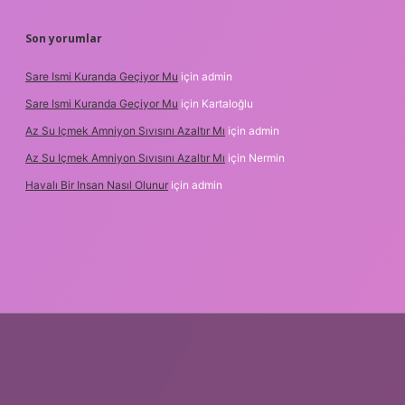
Son yorumlar
Sare Ismi Kuranda Geçiyor Mu
için
admin
Sare Ismi Kuranda Geçiyor Mu
için
Kartaloğlu
Az Su Içmek Amniyon Sıvısını Azaltır Mı
için
admin
Az Su Içmek Amniyon Sıvısını Azaltır Mı
için
Nermin
Havalı Bir Insan Nasıl Olunur
için
admin
r yeni giriş