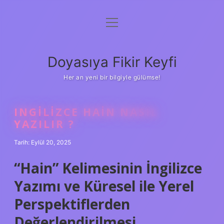
menüyü
Anasayfa
aç
Gizlilik Politikası
Doyasıya Fikir Keyfi
Yasal Uyarı
Her an yeni bir bilgiyle gülümse!
Hakkımızda
INGILIZCE HAIN NASIL
YAZILIR ?
Tarih: Eylül 20, 2025
“Hain” Kelimesinin İngilizce
Yazımı ve Küresel ile Yerel
Perspektiflerden
Değerlendirilmesi