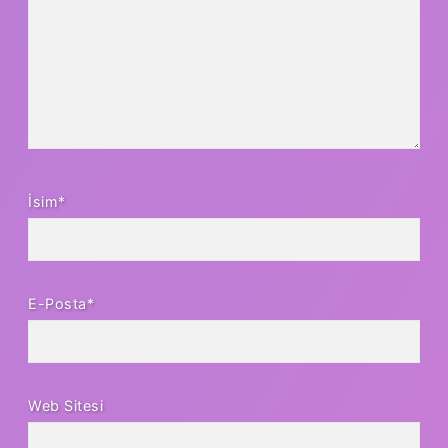
İsim*
E-Posta*
Web Sitesi