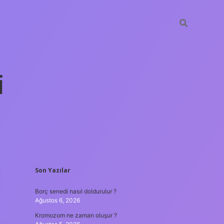
i
SIDEBAR
Son Yazılar
betexper yen
Borç senedi nasıl doldurulur ?
Ağustos 6, 2026
Kromozom ne zaman oluşur ?