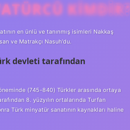
YATÜRCÜ KIMDIR
tının en ünlü ve tanınmış isimleri Nakkaş
san ve Matrakçı Nasuh’du.
ürk devleti tarafından
öneminde (745-840) Türkler arasında ortaya
arafından 8. yüzyılın ortalarında Turfan
nra Türk minyatür sanatının kaynakları haline