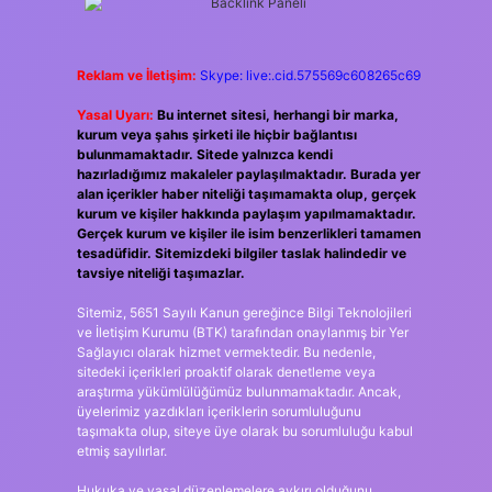
Reklam ve İletişim:
Skype: live:.cid.575569c608265c69
Yasal Uyarı:
Bu internet sitesi, herhangi bir marka,
kurum veya şahıs şirketi ile hiçbir bağlantısı
bulunmamaktadır. Sitede yalnızca kendi
hazırladığımız makaleler paylaşılmaktadır. Burada yer
alan içerikler haber niteliği taşımamakta olup, gerçek
kurum ve kişiler hakkında paylaşım yapılmamaktadır.
Gerçek kurum ve kişiler ile isim benzerlikleri tamamen
tesadüfidir. Sitemizdeki bilgiler taslak halindedir ve
tavsiye niteliği taşımazlar.
Sitemiz, 5651 Sayılı Kanun gereğince Bilgi Teknolojileri
ve İletişim Kurumu (BTK) tarafından onaylanmış bir Yer
Sağlayıcı olarak hizmet vermektedir. Bu nedenle,
sitedeki içerikleri proaktif olarak denetleme veya
araştırma yükümlülüğümüz bulunmamaktadır. Ancak,
üyelerimiz yazdıkları içeriklerin sorumluluğunu
taşımakta olup, siteye üye olarak bu sorumluluğu kabul
etmiş sayılırlar.
Hukuka ve yasal düzenlemelere aykırı olduğunu