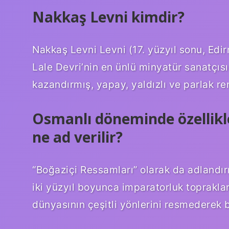
Nakkaş Levni kimdir?
Nakkaş Levni Levni (17. yüzyıl sonu, Edirn
Lale Devri’nin en ünlü minyatür sanatçısı
kazandırmış, yapay, yaldızlı ve parlak re
Osmanlı döneminde özellikl
ne ad verilir?
“Boğaziçi Ressamları” olarak da adlandırı
iki yüzyıl boyunca imparatorluk toprakla
dünyasının çeşitli yönlerini resmederek b