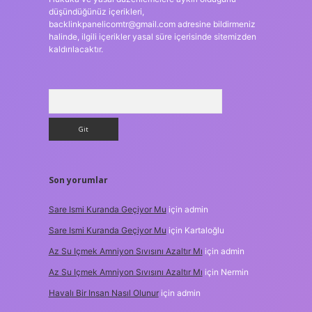
düşündüğünüz içerikleri,
backlinkpanelicomtr@gmail.com
adresine bildirmeniz
halinde, ilgili içerikler yasal süre içerisinde sitemizden
kaldırılacaktır.
Arama
Son yorumlar
Sare Ismi Kuranda Geçiyor Mu
için
admin
Sare Ismi Kuranda Geçiyor Mu
için
Kartaloğlu
Az Su Içmek Amniyon Sıvısını Azaltır Mı
için
admin
Az Su Içmek Amniyon Sıvısını Azaltır Mı
için
Nermin
Havalı Bir Insan Nasıl Olunur
için
admin