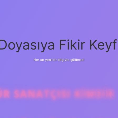
Doyasıya Fikir Keyf
Her an yeni bir bilgiyle gülümse!
ÜR SANATÇISI KIMDIR