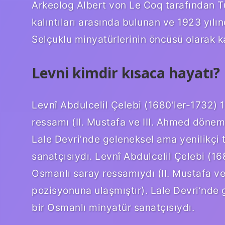
Arkeolog Albert von Le Coq tarafından T
kalıntıları arasında bulunan ve 1923 yıl
Selçuklu minyatürlerinin öncüsü olarak ka
Levni kimdir kısaca hayatı?
Levnî Abdulcelil Çelebi (1680’ler-1732) 
ressamı (II. Mustafa ve III. Ahmed dönem
Lale Devri’nde geleneksel ama yenilikçi 
sanatçısıydı. Levnî Abdulcelil Çelebi (16
Osmanlı saray ressamıydı (II. Mustafa v
pozisyonuna ulaşmıştır). Lale Devri’nde 
bir Osmanlı minyatür sanatçısıydı.