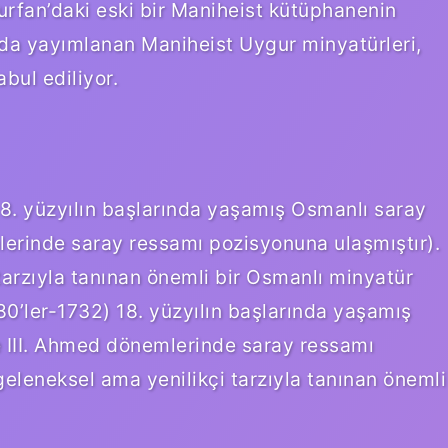
urfan’daki eski bir Maniheist kütüphanenin
ında yayımlanan Maniheist Uygur minyatürleri,
bul ediliyor.
18. yüzyılın başlarında yaşamış Osmanlı saray
lerinde saray ressamı pozisyonuna ulaşmıştır).
tarzıyla tanınan önemli bir Osmanlı minyatür
80’ler-1732) 18. yüzyılın başlarında yaşamış
e III. Ahmed dönemlerinde saray ressamı
geleneksel ama yenilikçi tarzıyla tanınan önemli