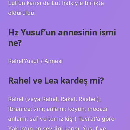
Lut’un karısı da Lut halkıyla birlikte
öldürüldü.
Hz Yusuf’un annesinin ismi
ne?
RahelYusuf / Annesi
Rahel ve Lea kardeş mi?
Rahel (veya Rahel, Rakel, Rashel);
İbranice: רחל; anlamı: koyun, mecazi
anlamı: saf ve temiz kişi) Tevrat’a göre
Yakup’un en sevdiği karısı, Yusuf ve