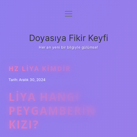
menüyü
Anasayfa
aç
Gizlilik Politikası
Doyasıya Fikir Keyfi
Yasal Uyarı
Her an yeni bir bilgiyle gülümse!
Hakkımızda
HZ LIYA KIMDIR
Tarih: Aralık 30, 2024
LIYA HANGI
PEYGAMBERIN
KIZI?