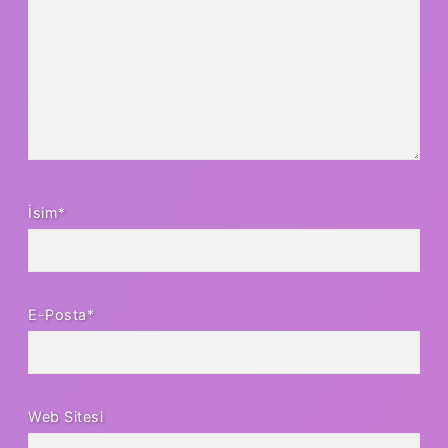
İsim*
E-Posta*
Web Sitesi