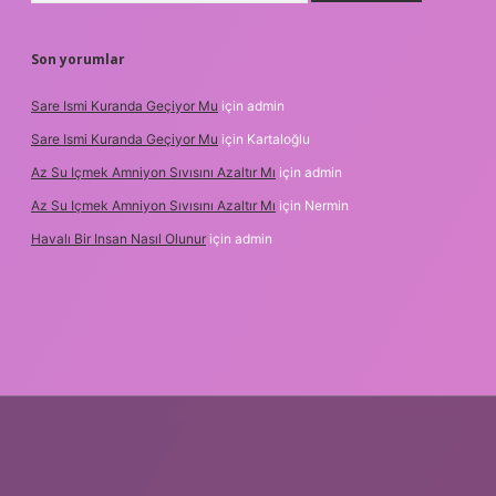
Son yorumlar
Sare Ismi Kuranda Geçiyor Mu
için
admin
Sare Ismi Kuranda Geçiyor Mu
için
Kartaloğlu
Az Su Içmek Amniyon Sıvısını Azaltır Mı
için
admin
Az Su Içmek Amniyon Sıvısını Azaltır Mı
için
Nermin
Havalı Bir Insan Nasıl Olunur
için
admin
yeni giriş