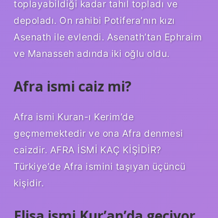
toplayabildiği kadar tahıl topladı ve
depoladı. On rahibi Potifera’nın kızı
Asenath ile evlendi. Asenath’tan Ephraim
ve Manasseh adında iki oğlu oldu.
Afra ismi caiz mi?
Afra ismi Kuran-ı Kerim’de
geçmemektedir ve ona Afra denmesi
caizdir. AFRA İSMİ KAÇ KİŞİDİR?
Türkiye’de Afra ismini taşıyan üçüncü
kişidir.
Elisa ismi Kur’an’da geçiyor