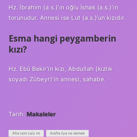
Hz. İbrahim (a.s.)’ın oğlu İshak (a.s.)’ın
torunudur. Annesi ise Lut (a.s.)’un kızıdır.
Esma hangi peygamberin
kızı?
Hz. Ebû Bekir’in kızı, Abdullah (kızlık
soyadı Zübeyr)’in annesi, sahabe.
Tarih:
Makaleler
Afra ismi caiz mi
Arafta liya ne demek