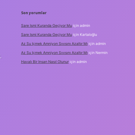
Son yorumlar
Sare Ismi Kuranda Geçiyor Mu
için
admin
Sare Ismi Kuranda Geçiyor Mu
için
Kartaloğlu
Az Su Içmek Amniyon Sıvısını Azaltır Mı
için
admin
Az Su Içmek Amniyon Sıvısını Azaltır Mı
için
Nermin
.
Havalı Bir Insan Nasıl Olunur
için
admin