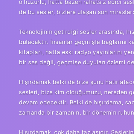
o huzurlu, hatta bazen rahatsız edici ses
de bu sesler, bizlere ulaşan son miraslar
Teknolojinin getirdiği sesler arasında, h
bulacaktır. İnsanlar geçmişle bağlarını 
kitapları, hatta eski radyo yayınlarını 
bir ses değil, geçmişe duyulan özlemi de
Hışırdamak belki de bize şunu hatırlataca
sesleri, bize kim olduğumuzu, nereden ge
devam edecektir. Belki de hışırdama, sad
zamanda bir zamanın, bir dönemin ruhunun
Hışırdamak, çok daha fazlasıdır. Sesleri