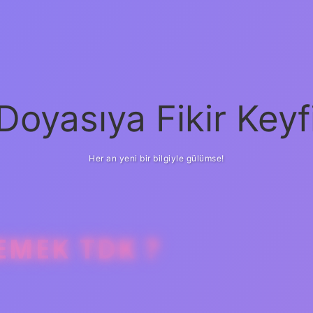
Doyasıya Fikir Keyf
Her an yeni bir bilgiyle gülümse!
EMEK TDK ?