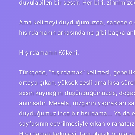
duyulabilen bir sestir. Her biri, zihnimiz
Ama kelimeyi duyduğumuzda, sadece o se
hışırdamanın arkasında ne gibi başka anl
Hışırdamanın Kökeni:
Türkçede, “hışırdamak” kelimesi, genellik
ortaya çıkan, yüksek sesli ama kısa süreli
sesin kaynağını düşündüğümüzde, doğadaki
anımsatır. Mesela, rüzgarın yaprakları 
duyduğumuz ince bir fısıldama… Ya da es
sayfasının çevrilmesiyle çıkan o rahats
Hışırdamak kelimesi, tam olarak bunlara 