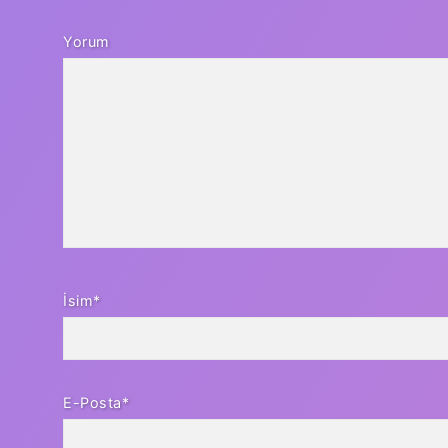
Yorum
İsim*
E-Posta*