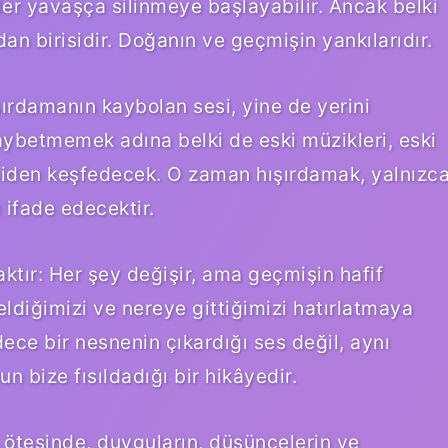
ler yavaşça silinmeye başlayabilir. Ancak belki
dan birisidir. Doğanın ve geçmişin yankılarıdır.
ışırdamanın kaybolan sesi, yine de yerini
kaybetmemek adına belki de eski müzikleri, eski
yeniden keşfedecek. O zaman hışırdamak, yalnızc
 ifade edecektir.
ktır: Her şey değişir, ama geçmişin hafif
ldiğimizi ve nereye gittiğimizi hatırlatmaya
ece bir nesnenin çıkardığı ses değil, aynı
 bize fısıldadığı bir hikâyedir.
n ötesinde, duyguların, düşüncelerin ve