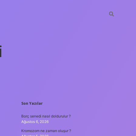
i
SIDEBAR
Son Yazılar
betexper yen
Borç senedi nasıl doldurulur ?
Ağustos 6, 2026
Kromozom ne zaman oluşur ?