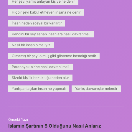
Her şeyi yanlış anlayan kişiye ne denir
Hiçbir şeyi kabul etmeyen insana ne denir
İnsan neden sosyal bir varlıktır
Kendini bir şey sanan insanlara nasıl davranmalı
Nasıl bir insan olmalıyız
Olmamış bir şeyi olmuş gibi gösterme hastalığı nedir
Paranoyak birine nasıl davranilmali
Şizoid kişilik bozukluğu neden olur
Yanlış anlaşılan insan ne yapmalı
Yanlış davranışlar nelerdir
Önceki Yazı
Islamın Şartının 5 Olduğunu Nasıl Anlarız