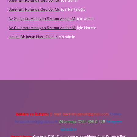
Sare Ismi Kuranda Geçiyor Mu
için
admin
Sare Ismi Kuranda Geçiyor Mu
için
Kartaloğlu
Az Su Içmek Amniyon Sıvısını Azaltır Mı
için
admin
Az Su Içmek Amniyon Sıvısını Azaltır Mı
için
Nermin
Havalı Bir Insan Nasıl Olunur
için
admin
ni giriş
Reklam ve İletişim:
E-mail:
backlinkpaneli@gmail.com
Teams:
forumhizmeti@gmail.com
Whatsapp: 0262 606 0 726
Telegram:
@karabul
Yasal Uyarı:
Sitemiz, 5651 Sayılı Kanun gereğince Bilgi Teknolojileri