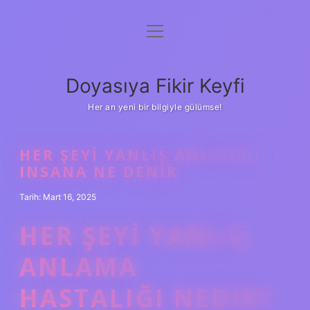
menüyü
Anasayfa
aç
Gizlilik Politikası
Doyasıya Fikir Keyfi
Yasal Uyarı
Her an yeni bir bilgiyle gülümse!
Hakkımızda
HER ŞEYI YANLIŞ ANLAYAN
INSANA NE DENIR
Tarih: Mart 16, 2025
HER ŞEYI YANLIŞ
ANLAMA
HASTALIĞI NEDIR?