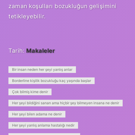
zaman koşulları bozukluğun gelişimini
tetikleyebilir.
Tarih:
Makaleler
Bir insan neden her şeyi yanlış anlar
Borderline kişilik bozukluğu kaç yaşında başlar
Çok bilmiş kime denir
Her şeyi bildiğini sanan ama hiçbir şey bilmeyen insana ne denir
Her şeyi bilen adama ne denir
Her şeyi yanlış anlama hastalığı nedir