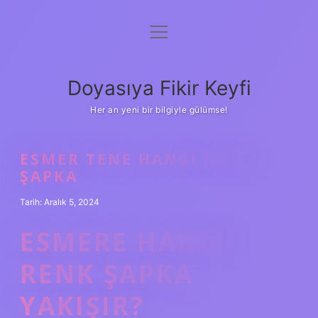
menüyü
Anasayfa
aç
Gizlilik Politikası
Doyasıya Fikir Keyfi
Yasal Uyarı
Her an yeni bir bilgiyle gülümse!
Hakkımızda
ESMER TENE HANGI RENK
ŞAPKA
Tarih: Aralık 5, 2024
ESMERE HANGI
RENK ŞAPKA
YAKIŞIR?