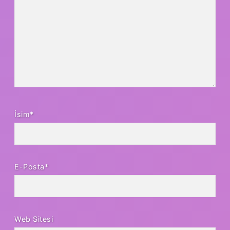
İsim*
E-Posta*
Web Sitesi