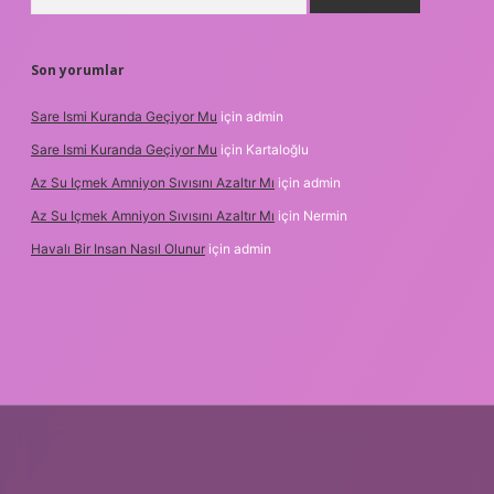
Son yorumlar
Sare Ismi Kuranda Geçiyor Mu
için
admin
Sare Ismi Kuranda Geçiyor Mu
için
Kartaloğlu
Az Su Içmek Amniyon Sıvısını Azaltır Mı
için
admin
Az Su Içmek Amniyon Sıvısını Azaltır Mı
için
Nermin
Havalı Bir Insan Nasıl Olunur
için
admin
 giriş