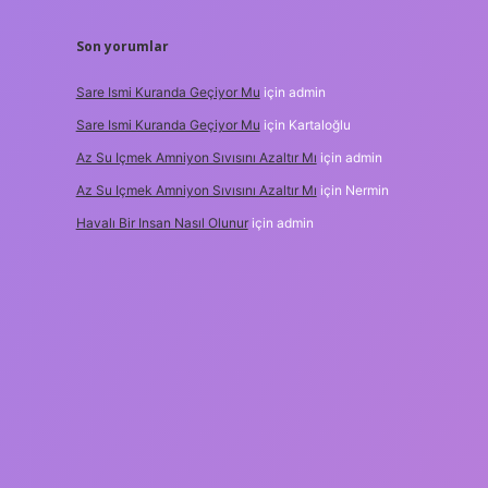
Son yorumlar
Sare Ismi Kuranda Geçiyor Mu
için
admin
Sare Ismi Kuranda Geçiyor Mu
için
Kartaloğlu
Az Su Içmek Amniyon Sıvısını Azaltır Mı
için
admin
Az Su Içmek Amniyon Sıvısını Azaltır Mı
için
Nermin
Havalı Bir Insan Nasıl Olunur
için
admin