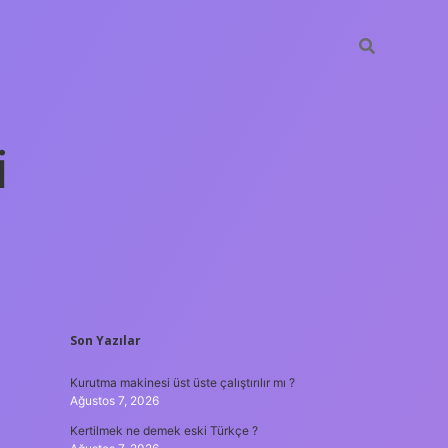
i
SIDEBAR
Son Yazılar
betexper ye
Kurutma makinesi üst üste çalıştırılır mı ?
Ağustos 7, 2026
Kertilmek ne demek eski Türkçe ?