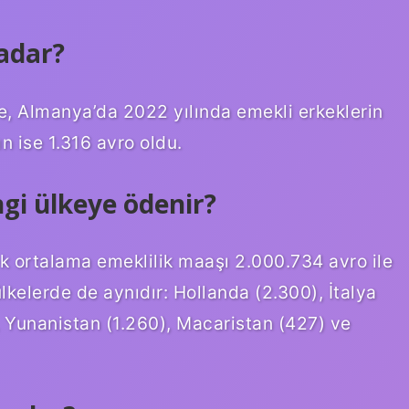
adar?
e, Almanya’da 2022 yılında emekli erkeklerin
n ise 1.316 avro oldu.
gi ülkeye ödenir?
k ortalama emeklilik maaşı 2.000.734 avro ile
kelerde de aynıdır: Hollanda (2.300), İtalya
, Yunanistan (1.260), Macaristan (427) ve