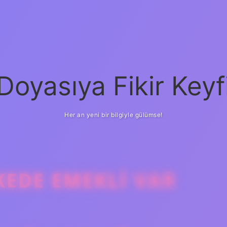
Doyasıya Fikir Keyf
Her an yeni bir bilgiyle gülümse!
KEDE EMEKLI VAR