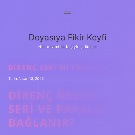
menüyü
Anasayfa
aç
Gizlilik Politikası
Doyasıya Fikir Keyfi
Yasal Uyarı
Her an yeni bir bilgiyle gülümse!
Hakkımızda
DIRENÇ SERI MI PARALEL MI
Tarih: Nisan 18, 2025
DIRENÇ NEDEN
SERI VE PARALEL
BAĞLANIR?