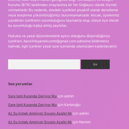
Kurumu (BTK) tarafından onaylanmış bir Yer Sağlayıcı olarak hizmet
vermektedir. Bu nedenle, sitedeki içerikleri proaktif olarak denetleme
veya araştırma yükümlülüğümüz bulunmamaktadır. Ancak, üyelerimiz
yazdıkları içeriklerin sorumluluğunu taşımakta olup, siteye üye olarak
bu sorumluluğu kabul etmiş sayılırlar.
Hukuka ve yasal düzenlemelere aykırı olduğunu düşündüğünüz
içerikleri,
backlinkpanelicomtr@gmail.com
adresine bildirmeniz
halinde, ilgili içerikler yasal süre içerisinde sitemizden kaldırılacaktır.
Arama
Son yorumlar
Sare Ismi Kuranda Geçiyor Mu
için
admin
Sare Ismi Kuranda Geçiyor Mu
için
Kartaloğlu
Az Su Içmek Amniyon Sıvısını Azaltır Mı
için
admin
Az Su Içmek Amniyon Sıvısını Azaltır Mı
için
Nermin