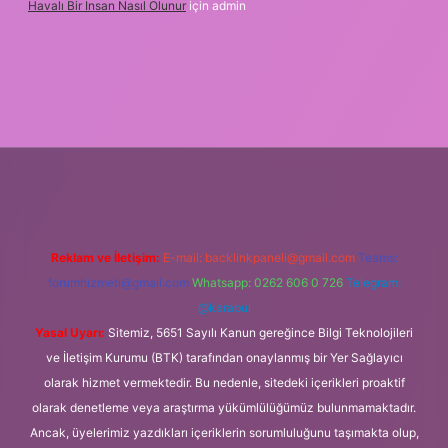
Havalı Bir Insan Nasıl Olunur
için
admin
i giriş
Reklam ve İletişim:
E-mail:
backlinkpaneli@gmail.com
Teams:
forumhizmeti@gmail.com
Whatsapp: 0262 606 0 726
Telegram:
@karabul
Yasal Uyarı:
Sitemiz, 5651 Sayılı Kanun gereğince Bilgi Teknolojileri
ve İletişim Kurumu (BTK) tarafından onaylanmış bir Yer Sağlayıcı
olarak hizmet vermektedir. Bu nedenle, sitedeki içerikleri proaktif
olarak denetleme veya araştırma yükümlülüğümüz bulunmamaktadır.
Ancak, üyelerimiz yazdıkları içeriklerin sorumluluğunu taşımakta olup,