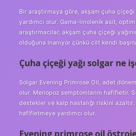
Bir araştırmaya göre, akşam çuha çiçeği
yardımcı olur. Gama-linolenik asit, optimu
araştırmacılar, akşam çuha çiçeği yağının
olduğuna inanıyor çünkü cilt kendi başı
Çuha çiçeği yağı solgar ne i
Solgar Evening Primrose Oil, adet döne
olur. Menopoz semptomlarını hafifletir. S
destekler ve kalp hastalığı riskini azaltır.
hafifletmeye yardımcı olur.
Evening primrose oil östroje