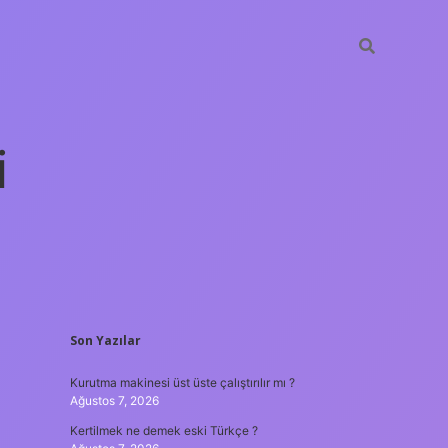
i
SIDEBAR
Son Yazılar
betexper yeni
Kurutma makinesi üst üste çalıştırılır mı ?
Ağustos 7, 2026
Kertilmek ne demek eski Türkçe ?