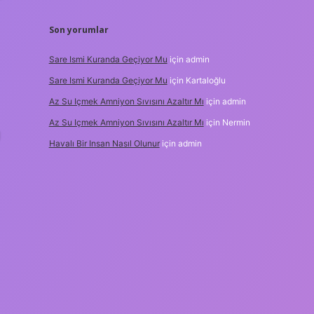
Son yorumlar
Sare Ismi Kuranda Geçiyor Mu
için
admin
Sare Ismi Kuranda Geçiyor Mu
için
Kartaloğlu
Az Su Içmek Amniyon Sıvısını Azaltır Mı
için
admin
Az Su Içmek Amniyon Sıvısını Azaltır Mı
için
Nermin
g
Havalı Bir Insan Nasıl Olunur
için
admin