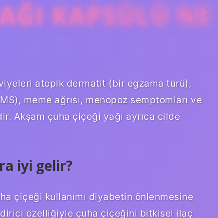
YAĞI KAPSÜLÜ NE
yeleri atopik dermatit (bir egzama türü),
(PMS), meme ağrısı, menopoz semptomları ve
edir. Akşam çuha çiçeği yağı ayrıca cilde
a iyi gelir?
uha çiçeği kullanımı diyabetin önlenmesine
irici özelliğiyle çuha çiçeğini bitkisel ilaç