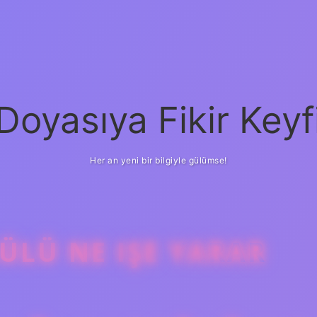
Doyasıya Fikir Keyf
Her an yeni bir bilgiyle gülümse!
ÜLÜ NE IŞE YARAR