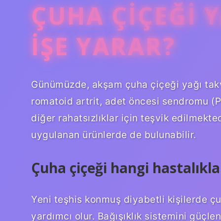
ÇUHA ÇIÇEĞI 
IŞE YARAR?
Günümüzde, akşam çuha çiçeği yağı takvi
romatoid artrit, adet öncesi sendromu 
diğer rahatsızlıklar için teşvik edilmekt
uygulanan ürünlerde de bulunabilir.
Çuha çiçeği hangi hastalıklar
Yeni teşhis konmuş diyabetli kişilerde ç
yardımcı olur. Bağışıklık sistemini güçlend