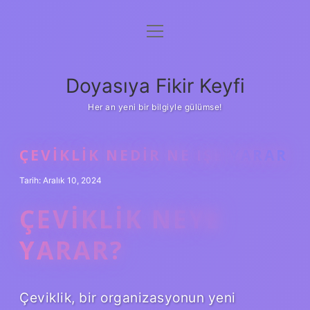
menüyü
Anasayfa
aç
Gizlilik Politikası
Doyasıya Fikir Keyfi
Yasal Uyarı
Her an yeni bir bilgiyle gülümse!
Hakkımızda
ÇEVIKLIK NEDIR NE IŞE YARAR
Tarih: Aralık 10, 2024
ÇEVIKLIK NEYE
YARAR?
Çeviklik, bir organizasyonun yeni