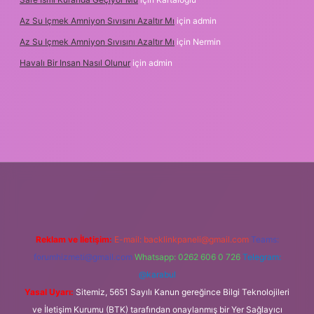
Az Su Içmek Amniyon Sıvısını Azaltır Mı
için
admin
Az Su Içmek Amniyon Sıvısını Azaltır Mı
için
Nermin
Havalı Bir Insan Nasıl Olunur
için
admin
i giriş
Reklam ve İletişim:
E-mail:
backlinkpaneli@gmail.com
Teams:
forumhizmeti@gmail.com
Whatsapp: 0262 606 0 726
Telegram:
@karabul
Yasal Uyarı:
Sitemiz, 5651 Sayılı Kanun gereğince Bilgi Teknolojileri
ve İletişim Kurumu (BTK) tarafından onaylanmış bir Yer Sağlayıcı