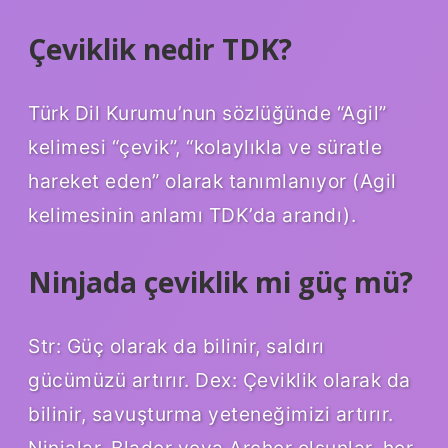
Çeviklik nedir TDK?
Türk Dil Kurumu’nun sözlüğünde “Agil”
kelimesi “çevik”, “kolaylıkla ve süratle
hareket eden” olarak tanımlanıyor (Agil
kelimesinin anlamı TDK’da arandı).
Ninjada çeviklik mi güç mü?
Str: Güç olarak da bilinir, saldırı
gücümüzü artırır. Dex: Çeviklik olarak da
bilinir, savuşturma yeteneğimizi artırır.
Ninjalar, Blader veya Archer olsunlar, her