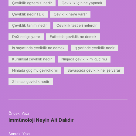
Çeviklik egzersizi nedir
Çeviklik için ne yapmalı
Çeviklik nedir TDK
Çeviklik neye yarar
Çeviklik tanımı nedir
Çeviklik testleri nelerdir
DeX ne işe yarar
Futbolda çeviklik ne demek
İş hayatında çeviklik ne demek
İş yerinde çeviklik nedir
Kurumsal çeviklik nedir
Ninjada çeviklik mi güç mü
Ninjada güç mü çeviklik mi
Savaşçıda çeviklik ne işe yarar
Zihinsel çeviklik nedir
Önceki Yazı
Immünoloji Neyin Alt Dalıdır
Sonraki Yazı