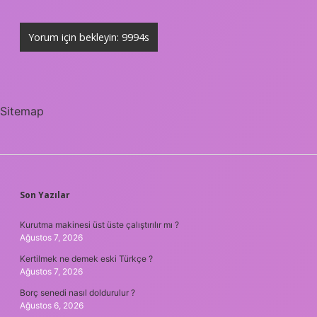
Sitemap
SIDEBAR
Son Yazılar
Kurutma makinesi üst üste çalıştırılır mı ?
Ağustos 7, 2026
Kertilmek ne demek eski Türkçe ?
Ağustos 7, 2026
Borç senedi nasıl doldurulur ?
Ağustos 6, 2026