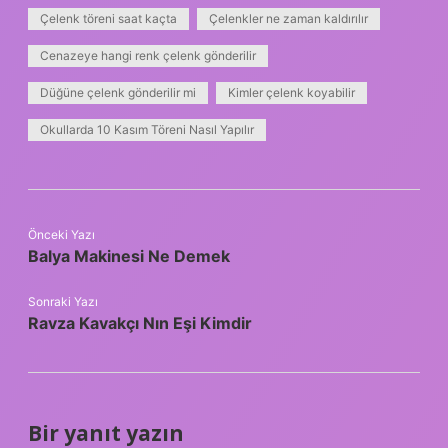
Çelenk töreni saat kaçta
Çelenkler ne zaman kaldırılır
Cenazeye hangi renk çelenk gönderilir
Düğüne çelenk gönderilir mi
Kimler çelenk koyabilir
Okullarda 10 Kasım Töreni Nasıl Yapılır
Önceki Yazı
Balya Makinesi Ne Demek
Sonraki Yazı
Ravza Kavakçı Nın Eşi Kimdir
Bir yanıt yazın