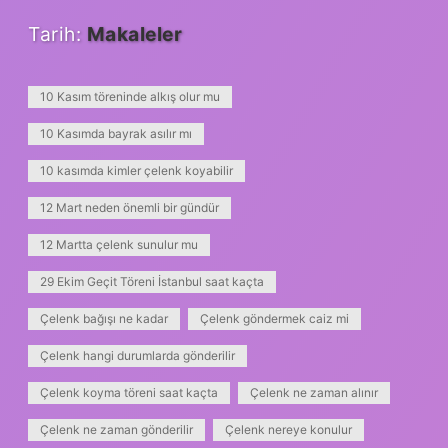
Tarih:
Makaleler
10 Kasım töreninde alkış olur mu
10 Kasımda bayrak asılır mı
10 kasımda kimler çelenk koyabilir
12 Mart neden önemli bir gündür
12 Martta çelenk sunulur mu
29 Ekim Geçit Töreni İstanbul saat kaçta
Çelenk bağışı ne kadar
Çelenk göndermek caiz mi
Çelenk hangi durumlarda gönderilir
Çelenk koyma töreni saat kaçta
Çelenk ne zaman alınır
Çelenk ne zaman gönderilir
Çelenk nereye konulur