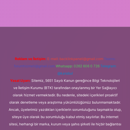
i giriş
Reklam ve İletişim:
E-mail:
backlinkpaneli@gmail.com
Teams:
forumhizmeti@gmail.com
Whatsapp: 0262 606 0 726
Telegram:
@karabul
Yasal Uyarı:
Sitemiz, 5651 Sayılı Kanun gereğince Bilgi Teknolojileri
ve İletişim Kurumu (BTK) tarafından onaylanmış bir Yer Sağlayıcı
olarak hizmet vermektedir. Bu nedenle, sitedeki içerikleri proaktif
olarak denetleme veya araştırma yükümlülüğümüz bulunmamaktadır.
Ancak, üyelerimiz yazdıkları içeriklerin sorumluluğunu taşımakta olup,
siteye üye olarak bu sorumluluğu kabul etmiş sayılırlar. Bu internet
sitesi, herhangi bir marka, kurum veya şahıs şirketi ile hiçbir bağlantısı