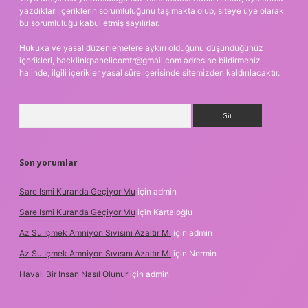
yazdıkları içeriklerin sorumluluğunu taşımakta olup, siteye üye olarak
bu sorumluluğu kabul etmiş sayılırlar.
Hukuka ve yasal düzenlemelere aykırı olduğunu düşündüğünüz
içerikleri,
backlinkpanelicomtr@gmail.com
adresine bildirmeniz
halinde, ilgili içerikler yasal süre içerisinde sitemizden kaldırılacaktır.
Arama
Son yorumlar
Sare Ismi Kuranda Geçiyor Mu
için
admin
Sare Ismi Kuranda Geçiyor Mu
için
Kartaloğlu
Az Su Içmek Amniyon Sıvısını Azaltır Mı
için
admin
Az Su Içmek Amniyon Sıvısını Azaltır Mı
için
Nermin
Havalı Bir Insan Nasıl Olunur
için
admin