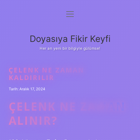
menüyü
Anasayfa
aç
Gizlilik Politikası
Doyasıya Fikir Keyfi
Yasal Uyarı
Her an yeni bir bilgiyle gülümse!
Hakkımızda
ÇELENK NE ZAMAN
KALDIRILIR
Tarih: Aralık 17, 2024
ÇELENK NE ZAMAN
ALINIR?