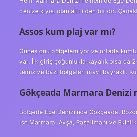
Hem Marmara Denizi’ne hem de Ege Denizi
denize kıyısı olan altı ilden biridir. Çana
Assos kum plaj var mı?
Güneş onu gölgelemiyor ve ortada kumlu b
var. İlk giriş çoğunlukla kayalık olsa da 
temiz ve bazı bölgeleri mavi bayraklı. K
Gökçeada Marmara Denizi 
Bölgede Ege Denizi’nde Gökçeada, Bozca
ise Marmara, Avşa, Paşalimanı ve Ekinlik