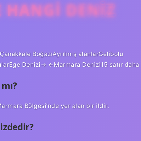
 HANGI DENIZ
)Çanakkale BoğazıAyrılmış alanlarGelibolu
larEge Denizi→ ←Marmara Denizi15 satır daha
 mı?
rmara Bölgesi’nde yer alan bir ildir.
izdedir?