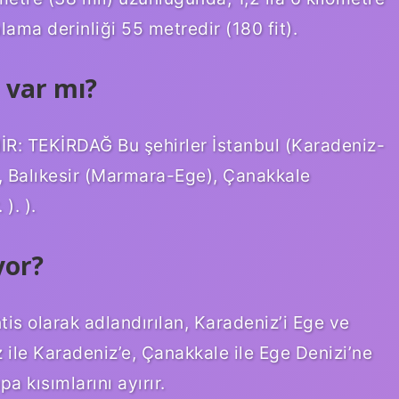
alama derinliği 55 metredir (180 fit).
 var mı?
R: TEKİRDAĞ Bu şehirler İstanbul (Karadeniz-
 Balıkesir (Marmara-Ege), Çanakkale
). ).
yor?
s olarak adlandırılan, Karadeniz’i Ege ve
 ile Karadeniz’e, Çanakkale ile Ege Denizi’ne
a kısımlarını ayırır.