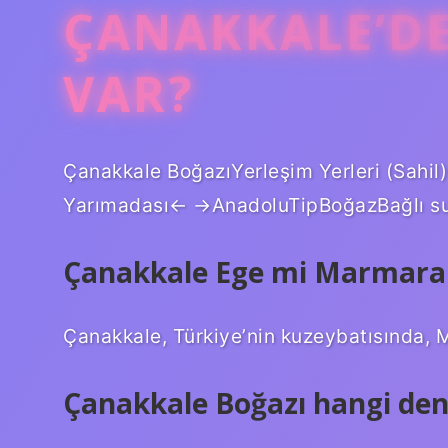
ÇANAKKALE’DE
VAR?
Çanakkale BoğazıYerleşim Yerleri (Sahil
Yarımadası← →AnadoluTipBoğazBağlı su
Çanakkale Ege mi Marmara
Çanakkale, Türkiye’nin kuzeybatısında, Ma
Çanakkale Boğazı hangi den