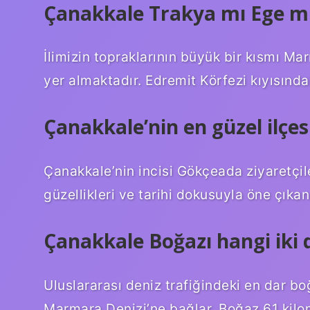
Çanakkale Trakya mı Ege m
İlimizin topraklarının büyük bir kısmı 
yer almaktadır. Edremit Körfezi kıyısındak
Çanakkale’nin en güzel ilçes
Çanakkale’nin incisi Gökçeada ziyaretçi
güzellikleri ve tarihi dokusuyla öne çıkan 
Çanakkale Boğazı hangi iki d
Uluslararası deniz trafiğindeki en dar bo
Marmara Denizi’ne bağlar. Boğaz 61 kilom