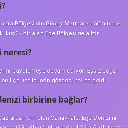
i?
Marmara Bölgesi’nin Güney Marmara bölümünde
i küçük bir alan Ege Bölgesi’ne aittir.
i neresi?
lerini büyülemeye devam ediyor. Eşsiz doğal
bu ilçe, tatilcilerin gözdesi haline geldi.
enizi birbirine bağlar?
ğazlardan biri olan Çanakkale, Ege Denizi’ni
etre (38 mil) uzunluğunda, 1,2 ila 6 kilometre