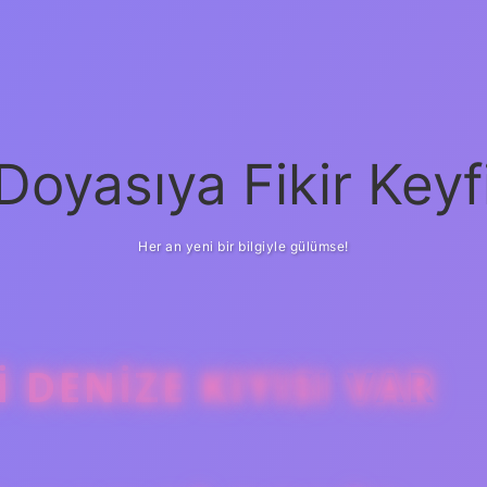
Doyasıya Fikir Keyf
Her an yeni bir bilgiyle gülümse!
DENIZE KIYISI VAR