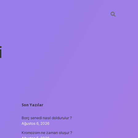
i
SIDEBAR
Son Yazılar
betexper yen
Borç senedi nasıl doldurulur ?
Ağustos 6, 2026
Kromozom ne zaman oluşur ?