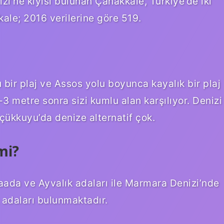
’ne kıyısı bulunan Çanakkale, Türkiye’de iki
kkale; 2016 verilerine göre 519.
ir plaj ve Assos yolu boyunca kayalık bir plaj
2-3 metre sonra sizi kumlu alan karşılıyor. Denizi
üçükkuyu’da denize alternatif çok.
mi?
ada ve Ayvalık adaları ile Marmara Denizi’nde
 adaları bulunmaktadır.