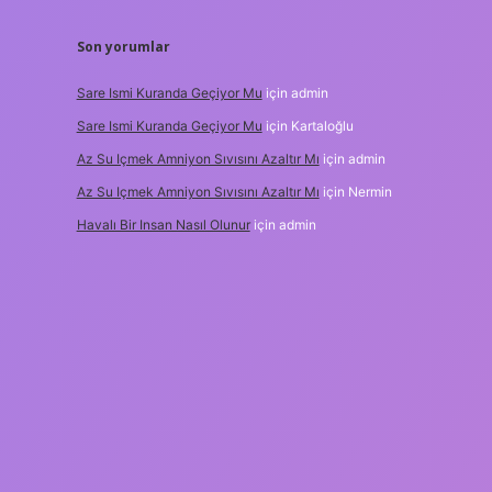
Son yorumlar
Sare Ismi Kuranda Geçiyor Mu
için
admin
Sare Ismi Kuranda Geçiyor Mu
için
Kartaloğlu
Az Su Içmek Amniyon Sıvısını Azaltır Mı
için
admin
Az Su Içmek Amniyon Sıvısını Azaltır Mı
için
Nermin
Havalı Bir Insan Nasıl Olunur
için
admin