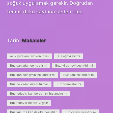
soğuk uygulamak gerekir. Doğrudan
temas doku kaybına neden olur.
Tarih:
Makaleler
Açık yaralara buz konur mu
Buz ağrıyı alır mı
Buz damarları genişletir mi
Buz iyileşmeyi geciktirir mi
Buz kan dolaşımını hızlandırır mı
Buz kanı hızlandırır mı
Buz ne kadar süre tutulmalı
Buz ödem atar mı
Buz tedavisi kan dolaşımını hızlandırır mı
Buz tedavisi nelere iyi gelir
Buz vücutta kaç dakika bekletilir
Buz yarayı iyileştirir mi