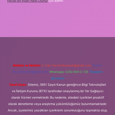
Havalı Bir Insan Nasıl Olunur
için
admin
i giriş
Reklam ve İletişim:
E-mail:
backlinkpaneli@gmail.com
Teams:
forumhizmeti@gmail.com
Whatsapp: 0262 606 0 726
Telegram:
@karabul
Yasal Uyarı:
Sitemiz, 5651 Sayılı Kanun gereğince Bilgi Teknolojileri
ve İletişim Kurumu (BTK) tarafından onaylanmış bir Yer Sağlayıcı
olarak hizmet vermektedir. Bu nedenle, sitedeki içerikleri proaktif
olarak denetleme veya araştırma yükümlülüğümüz bulunmamaktadır.
Ancak, üyelerimiz yazdıkları içeriklerin sorumluluğunu taşımakta olup,