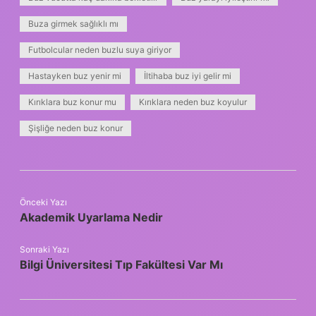
Buza girmek sağlıklı mı
Futbolcular neden buzlu suya giriyor
Hastayken buz yenir mi
İltihaba buz iyi gelir mi
Kırıklara buz konur mu
Kırıklara neden buz koyulur
Şişliğe neden buz konur
Önceki Yazı
Akademik Uyarlama Nedir
Sonraki Yazı
Bilgi Üniversitesi Tıp Fakültesi Var Mı