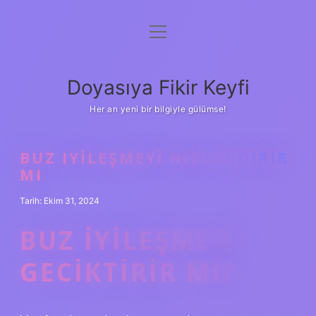
menüyü
Anasayfa
aç
Gizlilik Politikası
Doyasıya Fikir Keyfi
Yasal Uyarı
Her an yeni bir bilgiyle gülümse!
Hakkımızda
BUZ IYILEŞMEYI HIZLANDIRIR
MI
Tarih: Ekim 31, 2024
BUZ IYILEŞMEYI
GECIKTIRIR MI?