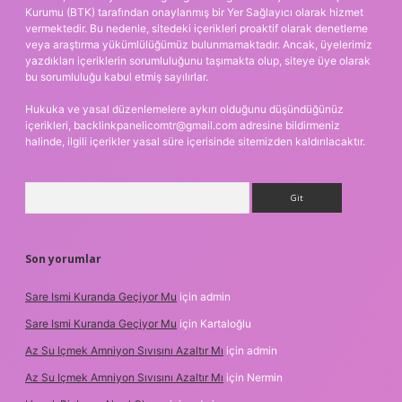
Kurumu (BTK) tarafından onaylanmış bir Yer Sağlayıcı olarak hizmet
vermektedir. Bu nedenle, sitedeki içerikleri proaktif olarak denetleme
veya araştırma yükümlülüğümüz bulunmamaktadır. Ancak, üyelerimiz
yazdıkları içeriklerin sorumluluğunu taşımakta olup, siteye üye olarak
bu sorumluluğu kabul etmiş sayılırlar.
Hukuka ve yasal düzenlemelere aykırı olduğunu düşündüğünüz
içerikleri,
backlinkpanelicomtr@gmail.com
adresine bildirmeniz
halinde, ilgili içerikler yasal süre içerisinde sitemizden kaldırılacaktır.
Arama
Son yorumlar
Sare Ismi Kuranda Geçiyor Mu
için
admin
Sare Ismi Kuranda Geçiyor Mu
için
Kartaloğlu
Az Su Içmek Amniyon Sıvısını Azaltır Mı
için
admin
Az Su Içmek Amniyon Sıvısını Azaltır Mı
için
Nermin