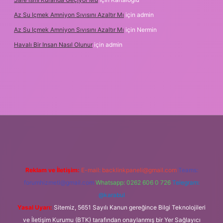
Az Su Içmek Amniyon Sıvısını Azaltır Mı
için
admin
Az Su Içmek Amniyon Sıvısını Azaltır Mı
için
Nermin
Havalı Bir Insan Nasıl Olunur
için
admin
giriş
Reklam ve İletişim:
E-mail:
backlinkpaneli@gmail.com
Teams:
forumhizmeti@gmail.com
Whatsapp: 0262 606 0 726
Telegram:
@karabul
Yasal Uyarı:
Sitemiz, 5651 Sayılı Kanun gereğince Bilgi Teknolojileri
ve İletişim Kurumu (BTK) tarafından onaylanmış bir Yer Sağlayıcı