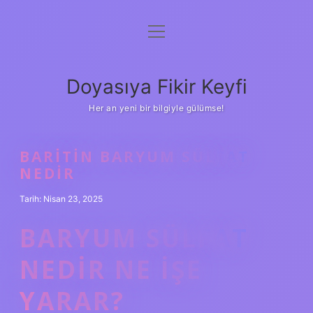
menüyü
Anasayfa
aç
Gizlilik Politikası
Doyasıya Fikir Keyfi
Yasal Uyarı
Her an yeni bir bilgiyle gülümse!
Hakkımızda
BARITIN BARYUM SÜLFAT
NEDIR
Tarih: Nisan 23, 2025
BARYUM SÜLFAT
NEDIR NE IŞE
YARAR?