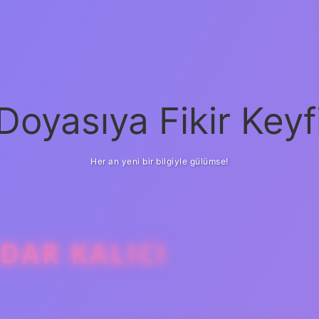
Doyasıya Fikir Keyf
Her an yeni bir bilgiyle gülümse!
DAR KALICI