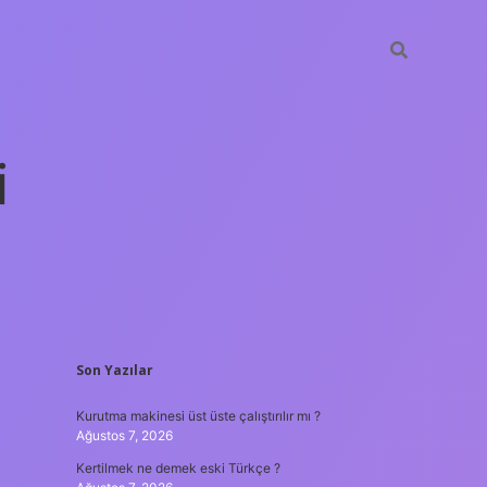
i
SIDEBAR
Son Yazılar
betexper yen
Kurutma makinesi üst üste çalıştırılır mı ?
Ağustos 7, 2026
Kertilmek ne demek eski Türkçe ?