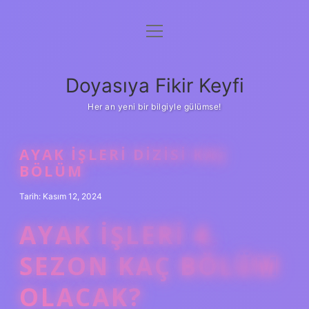
menüyü
Anasayfa
aç
Gizlilik Politikası
Doyasıya Fikir Keyfi
Yasal Uyarı
Her an yeni bir bilgiyle gülümse!
Hakkımızda
AYAK İŞLERI DIZISI KAÇ
BÖLÜM
Tarih: Kasım 12, 2024
AYAK İŞLERI 4.
SEZON KAÇ BÖLÜM
OLACAK?