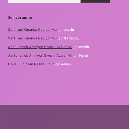
Son yorumlar
Sare Ismi Kuranda Geçiyor Mu
için
admin
Sare Ismi Kuranda Geçiyor Mu
için
Kartaloğlu
Az Su Içmek Amniyon Sıvısını Azaltır Mı
için
admin
Az Su Içmek Amniyon Sıvısını Azaltır Mı
için
Nermin
Havalı Bir Insan Nasıl Olunur
için
admin
er yeni giriş