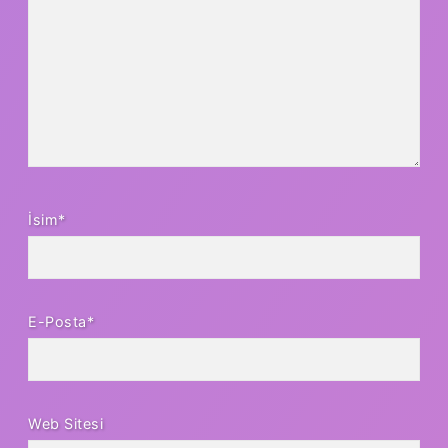
İsim*
E-Posta*
Web Sitesi