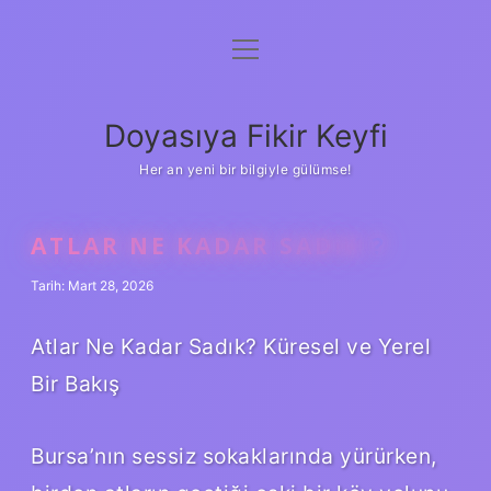
menüyü
Anasayfa
aç
Gizlilik Politikası
Doyasıya Fikir Keyfi
Yasal Uyarı
Her an yeni bir bilgiyle gülümse!
Hakkımızda
ATLAR NE KADAR SADIK ?
Tarih: Mart 28, 2026
Atlar Ne Kadar Sadık? Küresel ve Yerel
Bir Bakış
Bursa’nın sessiz sokaklarında yürürken,