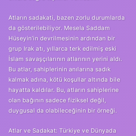
Atların sadakati, bazen zorlu durumlarda
da gösterilebiliyor. Mesela Saddam
Hüseyin’in devrilmesinin ardından bir
grup Irak atı, yıllarca terk edilmiş eski
İslam savaşçılarının atlarının yerini aldı.
Bu atlar, sahiplerinin anılarına sadık
kalmak adına, kötü koşullar altında bile
hayatta kaldılar. Bu, atların sahiplerine
olan bağının sadece fiziksel değil,
duygusal da olabileceğinin bir örneği.
Atlar ve Sadakat: Türkiye ve Dünyada