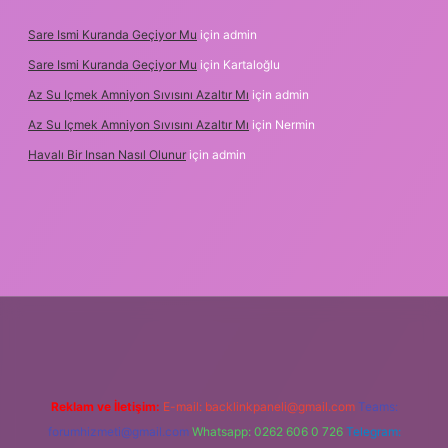
Sare Ismi Kuranda Geçiyor Mu
için
admin
Sare Ismi Kuranda Geçiyor Mu
için
Kartaloğlu
Az Su Içmek Amniyon Sıvısını Azaltır Mı
için
admin
Az Su Içmek Amniyon Sıvısını Azaltır Mı
için
Nermin
Havalı Bir Insan Nasıl Olunur
için
admin
ni giriş
Reklam ve İletişim:
E-mail:
backlinkpaneli@gmail.com
Teams:
forumhizmeti@gmail.com
Whatsapp: 0262 606 0 726
Telegram: