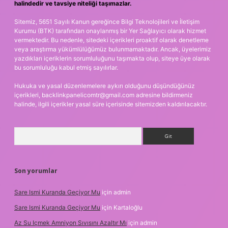
halindedir ve tavsiye niteliği taşımazlar.
Sitemiz, 5651 Sayılı Kanun gereğince Bilgi Teknolojileri ve İletişim
Kurumu (BTK) tarafından onaylanmış bir Yer Sağlayıcı olarak hizmet
vermektedir. Bu nedenle, sitedeki içerikleri proaktif olarak denetleme
veya araştırma yükümlülüğümüz bulunmamaktadır. Ancak, üyelerimiz
yazdıkları içeriklerin sorumluluğunu taşımakta olup, siteye üye olarak
bu sorumluluğu kabul etmiş sayılırlar.
Hukuka ve yasal düzenlemelere aykırı olduğunu düşündüğünüz
içerikleri,
backlinkpanelicomtr@gmail.com
adresine bildirmeniz
halinde, ilgili içerikler yasal süre içerisinde sitemizden kaldırılacaktır.
Arama
Son yorumlar
Sare Ismi Kuranda Geçiyor Mu
için
admin
Sare Ismi Kuranda Geçiyor Mu
için
Kartaloğlu
Az Su Içmek Amniyon Sıvısını Azaltır Mı
için
admin