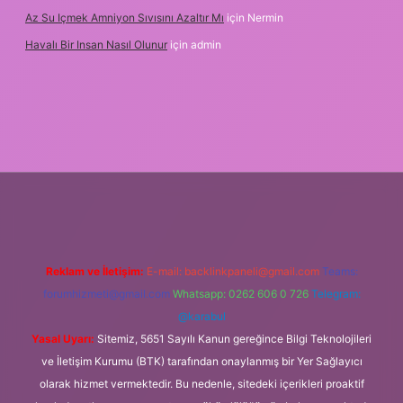
Az Su Içmek Amniyon Sıvısını Azaltır Mı
için
Nermin
Havalı Bir Insan Nasıl Olunur
için
admin
 giriş
Reklam ve İletişim:
E-mail:
backlinkpaneli@gmail.com
Teams:
forumhizmeti@gmail.com
Whatsapp: 0262 606 0 726
Telegram:
@karabul
Yasal Uyarı:
Sitemiz, 5651 Sayılı Kanun gereğince Bilgi Teknolojileri
ve İletişim Kurumu (BTK) tarafından onaylanmış bir Yer Sağlayıcı
olarak hizmet vermektedir. Bu nedenle, sitedeki içerikleri proaktif