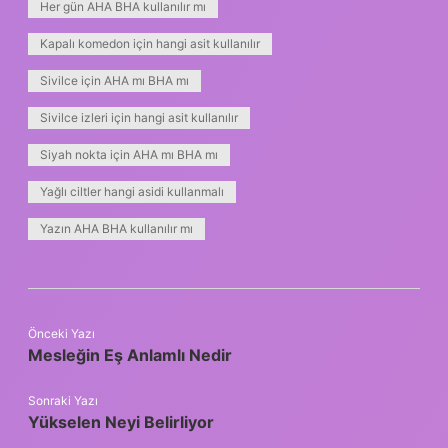
Her gün AHA BHA kullanılır mı
Kapalı komedon için hangi asit kullanılır
Sivilce için AHA mı BHA mı
Sivilce izleri için hangi asit kullanılır
Siyah nokta için AHA mı BHA mı
Yağlı ciltler hangi asidi kullanmalı
Yazın AHA BHA kullanılır mı
Önceki Yazı
Mesleğin Eş Anlamlı Nedir
Sonraki Yazı
Yükselen Neyi Belirliyor