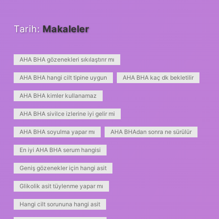
Tarih:
Makaleler
AHA BHA gözenekleri sıkılaştırır mı
AHA BHA hangi cilt tipine uygun
AHA BHA kaç dk bekletilir
AHA BHA kimler kullanamaz
AHA BHA sivilce izlerine iyi gelir mi
AHA BHA soyulma yapar mı
AHA BHAdan sonra ne sürülür
En iyi AHA BHA serum hangisi
Geniş gözenekler için hangi asit
Glikolik asit tüylenme yapar mı
Hangi cilt sorununa hangi asit