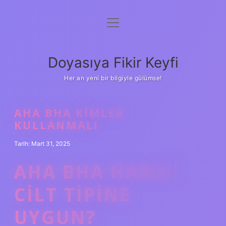
menüyü
Anasayfa
aç
Gizlilik Politikası
Doyasıya Fikir Keyfi
Yasal Uyarı
Her an yeni bir bilgiyle gülümse!
Hakkımızda
AHA BHA KIMLER
KULLANMALI
Tarih: Mart 31, 2025
AHA BHA HANGI
CILT TIPINE
UYGUN?