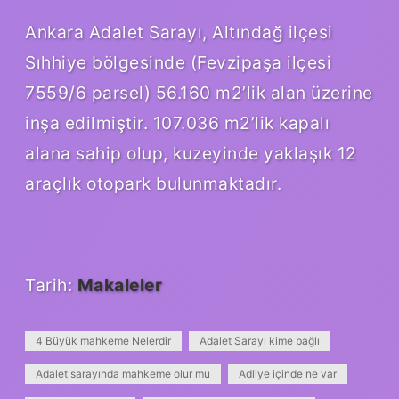
Ankara Adalet Sarayı, Altındağ ilçesi
Sıhhiye bölgesinde (Fevzipaşa ilçesi
7559/6 parsel) 56.160 m2’lik alan üzerine
inşa edilmiştir. 107.036 m2’lik kapalı
alana sahip olup, kuzeyinde yaklaşık 12
araçlık otopark bulunmaktadır.
Tarih:
Makaleler
4 Büyük mahkeme Nelerdir
Adalet Sarayı kime bağlı
Adalet sarayında mahkeme olur mu
Adliye içinde ne var