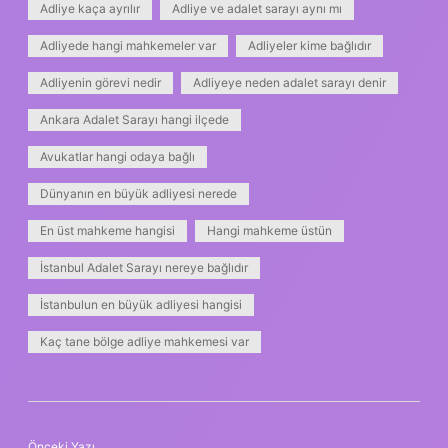
Adliye kaça ayrılır
Adliye ve adalet sarayı aynı mı
Adliyede hangi mahkemeler var
Adliyeler kime bağlıdır
Adliyenin görevi nedir
Adliyeye neden adalet sarayı denir
Ankara Adalet Sarayı hangi ilçede
Avukatlar hangi odaya bağlı
Dünyanın en büyük adliyesi nerede
En üst mahkeme hangisi
Hangi mahkeme üstün
İstanbul Adalet Sarayı nereye bağlıdır
İstanbulun en büyük adliyesi hangisi
Kaç tane bölge adliye mahkemesi var
Önceki Yazı