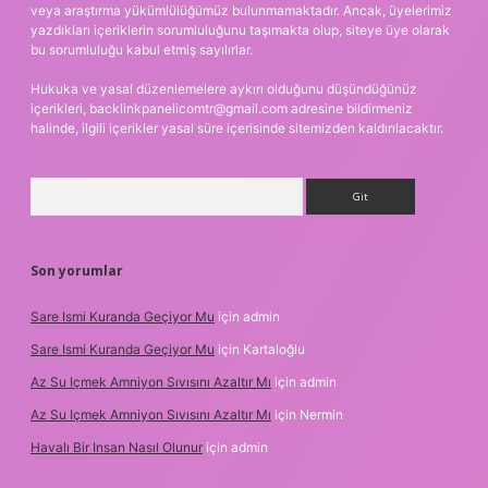
veya araştırma yükümlülüğümüz bulunmamaktadır. Ancak, üyelerimiz
yazdıkları içeriklerin sorumluluğunu taşımakta olup, siteye üye olarak
bu sorumluluğu kabul etmiş sayılırlar.
Hukuka ve yasal düzenlemelere aykırı olduğunu düşündüğünüz
içerikleri,
backlinkpanelicomtr@gmail.com
adresine bildirmeniz
halinde, ilgili içerikler yasal süre içerisinde sitemizden kaldırılacaktır.
Arama
Son yorumlar
Sare Ismi Kuranda Geçiyor Mu
için
admin
Sare Ismi Kuranda Geçiyor Mu
için
Kartaloğlu
Az Su Içmek Amniyon Sıvısını Azaltır Mı
için
admin
Az Su Içmek Amniyon Sıvısını Azaltır Mı
için
Nermin
Havalı Bir Insan Nasıl Olunur
için
admin