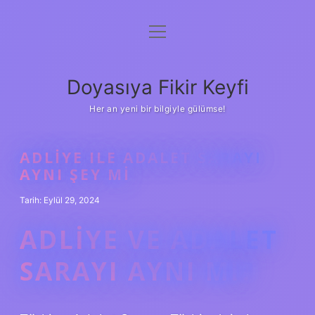
menüyü
Anasayfa
aç
Gizlilik Politikası
Doyasıya Fikir Keyfi
Yasal Uyarı
Her an yeni bir bilgiyle gülümse!
Hakkımızda
ADLIYE ILE ADALET SARAYI
AYNI ŞEY MI
Tarih: Eylül 29, 2024
ADLIYE VE ADALET
SARAYI AYNI MI?