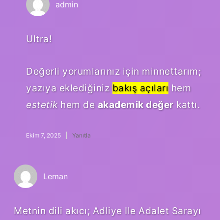
admin
Ultra!
Değerli yorumlarınız için minnettarım;
yazıya eklediğiniz
bakış açıları
hem
estetik
hem de
akademik değer
kattı.
Ekim 7, 2025
Yanıtla
Leman
Metnin dili akıcı; Adliye Ile Adalet Sarayı