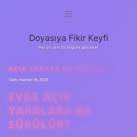
menüyü
Anasayfa
aç
Gizlilik Politikası
Doyasıya Fikir Keyfi
Yasal Uyarı
Her an yeni bir bilgiyle gülümse!
Hakkımızda
AÇIK YARAYA NE SÜRMELI
Tarih: Haziran 16, 2025
EVDE AÇIK
YARALARA NE
SÜRÜLÜR?