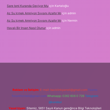
Sare Ismi Kuranda Geçiyor Mu
için
Kartaloğlu
Az Su Içmek Amniyon Sıvısını Azaltır Mı
için
admin
Az Su Içmek Amniyon Sıvısını Azaltır Mı
için
Nermin
Havalı Bir Insan Nasıl Olunur
için
admin
eni giriş
Reklam ve İletişim:
E-mail:
backlinkpaneli@gmail.com
Teams:
forumhizmeti@gmail.com
Whatsapp: 0262 606 0 726
Telegram:
@karabul
Yasal Uyarı:
Sitemiz, 5651 Sayılı Kanun gereğince Bilgi Teknolojileri