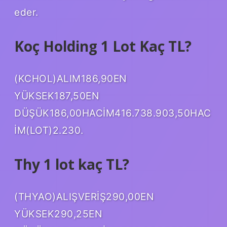
eder.
Koç Holding 1 Lot Kaç TL?
(KCHOL)ALIM186,90EN
YÜKSEK187,50EN
DÜŞÜK186,00HACİM416.738.903,50HAC
İM(LOT)2.230.
Thy 1 lot kaç TL?
(THYAO)ALIŞVERİŞ290,00EN
YÜKSEK290,25EN