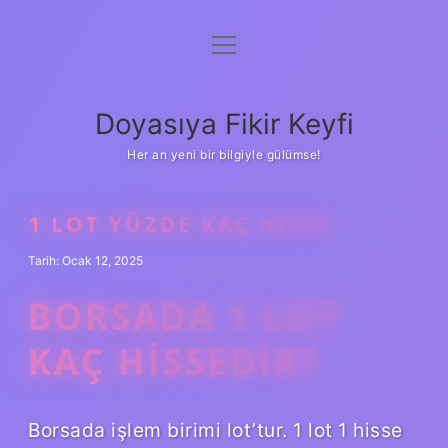
menüyü
Anasayfa
aç
Gizlilik Politikası
Doyasıya Fikir Keyfi
Yasal Uyarı
Her an yeni bir bilgiyle gülümse!
Hakkımızda
1 LOT YÜZDE KAÇ HISSE
Tarih: Ocak 12, 2025
BORSADA 1 LOT
KAÇ HISSEDIR?
Borsada işlem birimi lot’tur. 1 lot 1 hisse