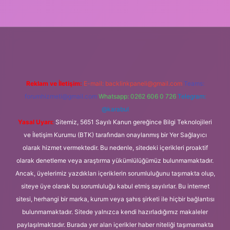
yeni giriş
Reklam ve İletişim:
E-mail:
backlinkpaneli@gmail.com
Teams:
forumhizmeti@gmail.com
Whatsapp: 0262 606 0 726
Telegram:
@karabul
Yasal Uyarı:
Sitemiz, 5651 Sayılı Kanun gereğince Bilgi Teknolojileri
ve İletişim Kurumu (BTK) tarafından onaylanmış bir Yer Sağlayıcı
olarak hizmet vermektedir. Bu nedenle, sitedeki içerikleri proaktif
olarak denetleme veya araştırma yükümlülüğümüz bulunmamaktadır.
Ancak, üyelerimiz yazdıkları içeriklerin sorumluluğunu taşımakta olup,
siteye üye olarak bu sorumluluğu kabul etmiş sayılırlar. Bu internet
sitesi, herhangi bir marka, kurum veya şahıs şirketi ile hiçbir bağlantısı
bulunmamaktadır. Sitede yalnızca kendi hazırladığımız makaleler
paylaşılmaktadır. Burada yer alan içerikler haber niteliği taşımamakta