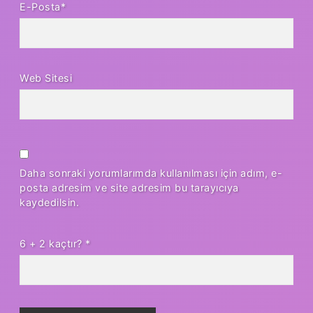
E-Posta*
Web Sitesi
Daha sonraki yorumlarımda kullanılması için adım, e-
posta adresim ve site adresim bu tarayıcıya
kaydedilsin.
6 + 2 kaçtır?
*