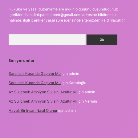
Hukuka ve yasal düzenlemelere aykırı olduğunu düşündüğünüz
içerikleri,
backlinkpanelicomtr@gmail.com
adresine bildirmeniz
halinde, ilgili içerikler yasal süre içerisinde sitemizden kaldırılacaktır.
Arama
Son yorumlar
Sare Ismi Kuranda Geçiyor Mu
için
admin
Sare Ismi Kuranda Geçiyor Mu
için
Kartaloğlu
Az Su Içmek Amniyon Sıvısını Azaltır Mı
için
admin
Az Su Içmek Amniyon Sıvısını Azaltır Mı
için
Nermin
Havalı Bir Insan Nasıl Olunur
için
admin