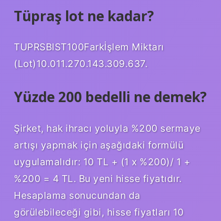
Tüpraş lot ne kadar?
TUPRSBIST100Farkİşlem Miktarı
(Lot)10.011.270.143.309.637.
Yüzde 200 bedelli ne demek?
Şirket, hak ihracı yoluyla %200 sermaye
artışı yapmak için aşağıdaki formülü
uygulamalıdır: 10 TL + (1 x %200)/ 1 +
%200 = 4 TL. Bu yeni hisse fiyatıdır.
Hesaplama sonucundan da
görülebileceği gibi, hisse fiyatları 10