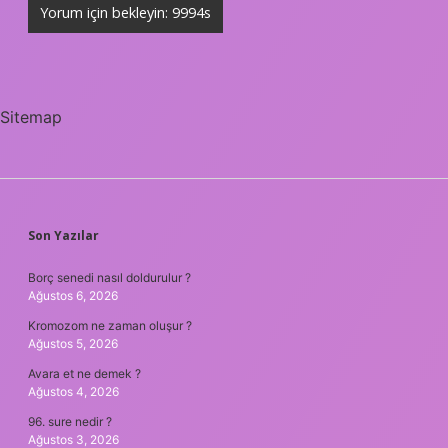
Sitemap
SIDEBAR
Son Yazılar
Borç senedi nasıl doldurulur ?
Ağustos 6, 2026
Kromozom ne zaman oluşur ?
Ağustos 5, 2026
Avara et ne demek ?
Ağustos 4, 2026
96. sure nedir ?
Ağustos 3, 2026