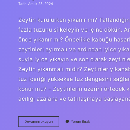
Tarih: Aralık 23, 2024
Zeytin kurulurken yıkanır mı? Tatlandığı
fazla tuzunu silkeleyin ve içine dökün. 
önce yıkanır mı? Öncelikle kabuğu hasarl
zeytinleri ayırmalı ve ardından iyice yıka
suyla iyice yıkayın ve son olarak zeytinl
Zeytin yıkanmalı mıdır? Zeytinler yıkanab
tuz içeriği yüksekse tuz dengesini sağlam
konur mu? – Zeytinlerin üzerini örtecek 
acılığı azalana ve tatlılaşmaya başlaya
Zeytin
Devamını okuyun
Yorum Bırak
Kurmadan