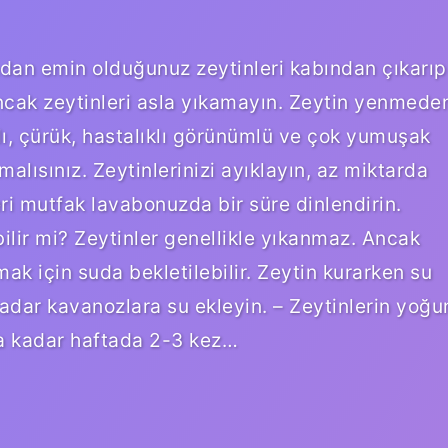
ndan emin olduğunuz zeytinleri kabından çıkarıp
Ancak zeytinleri asla yıkamayın. Zeytin yenmede
ı, çürük, hastalıklı görünümlü ve çok yumuşak
malısınız. Zeytinlerinizi ayıklayın, az miktarda
eri mutfak lavabonuzda bir süre dinlendirin.
ilir mi? Zeytinler genellikle yıkanmaz. Ancak
ak için suda bekletilebilir. Zeytin kurarken su
kadar kavanozlara su ekleyin. – Zeytinlerin yoğu
na kadar haftada 2-3 kez…