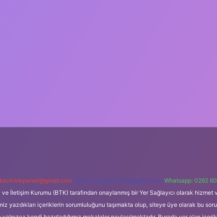
backlinkpaneli@gmail.com
Teams:
forumhizmeti@gmail.com
Whatsapp: 0262 60
i ve İletişim Kurumu (BTK) tarafından onaylanmış bir Yer Sağlayıcı olarak hizmet v
azdıkları içeriklerin sorumluluğunu taşımakta olup, siteye üye olarak bu sorumlul
e yalnızca kendi hazırladığımız makaleler paylaşılmaktadır. Burada yer alan içeri