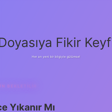
Doyasıya Fikir Keyf
Her an yeni bir bilgiyle gülümse!
N BEKLETILIR
e Yıkanır Mı