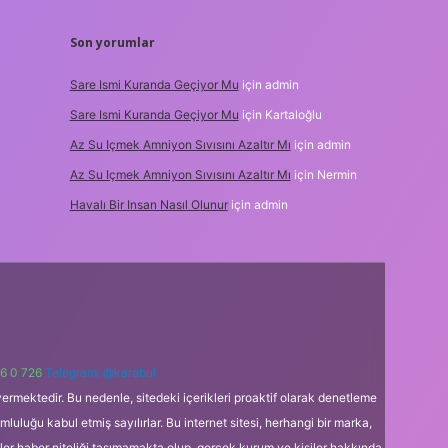
Son yorumlar
Sare Ismi Kuranda Geçiyor Mu
için
admin
Sare Ismi Kuranda Geçiyor Mu
için
Kartaloğlu
Az Su Içmek Amniyon Sıvısını Azaltır Mı
için
admin
Az Su Içmek Amniyon Sıvısını Azaltır Mı
için
Nermin
Havalı Bir Insan Nasıl Olunur
için
admin
6 0 726
Telegram: @karabul
ermektedir. Bu nedenle, sitedeki içerikleri proaktif olarak denetleme
uğu kabul etmiş sayılırlar. Bu internet sitesi, herhangi bir marka,
kler haber niteliği taşımamakta olup, gerçek kurum ve kişiler hakkında