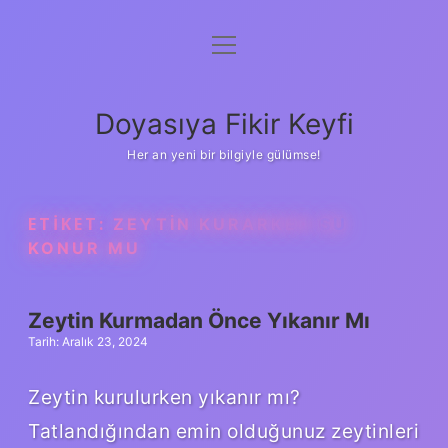
menüyü
Anasayfa
aç
Gizlilik Politikası
Doyasıya Fikir Keyfi
Yasal Uyarı
Her an yeni bir bilgiyle gülümse!
Hakkımızda
ETIKET:
ZEYTIN KURARKEN SU
KONUR MU
Zeytin Kurmadan Önce Yıkanır Mı
Tarih: Aralık 23, 2024
Zeytin kurulurken yıkanır mı?
Tatlandığından emin olduğunuz zeytinleri