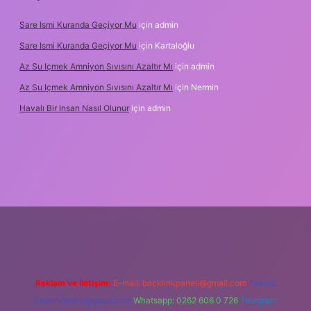
Sare Ismi Kuranda Geçiyor Mu
için
admin
Sare Ismi Kuranda Geçiyor Mu
için
Kartaloğlu
Az Su Içmek Amniyon Sıvısını Azaltır Mı
için
admin
Az Su Içmek Amniyon Sıvısını Azaltır Mı
için
Nermin
Havalı Bir Insan Nasıl Olunur
için
admin
yeni giriş
Reklam ve İletişim:
E-mail:
backlinkpaneli@gmail.com
Teams:
forumhizmeti@gmail.com
Whatsapp: 0262 606 0 726
Telegram: