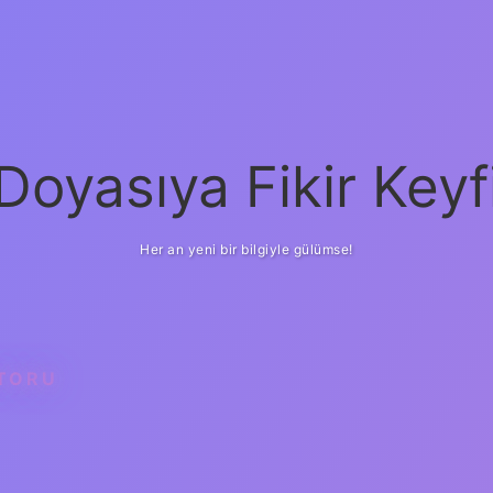
Doyasıya Fikir Keyf
Her an yeni bir bilgiyle gülümse!
TORU