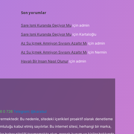
Son yorumlar
Sare Ismi Kuranda Geçiyor Mu
için
admin
Sare Ismi Kuranda Geçiyor Mu
için
Kartaloğlu
Az Su Içmek Amniyon Sıvısını Azaltır Mı
için
admin
Az Su Içmek Amniyon Sıvısını Azaltır Mı
için
Nermin
Havalı Bir Insan Nasıl Olunur
için
admin
6 0 726
Telegram: @karabul
ermektedir. Bu nedenle, sitedeki içerikleri proaktif olarak denetleme
uğu kabul etmiş sayılırlar. Bu internet sitesi, herhangi bir marka,
kler haber niteliği taşımamakta olup, gerçek kurum ve kişiler hakkında