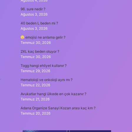
Ağustos 4, 2026
96. sure nedir ?
Ağustos 3, 2026
40 beden L beden mi ?
Ağustos 3, 2026
emojisi ne anlama gelir ?
Temmuz 30, 2026
2XL kaç beden oluyor ?
Temmuz 30, 2026
Togg hangi ehliyet kullanır ?
Temmuz 29, 2026
”
Hematoloji ve onkoloji aynı mı ?
Temmuz 22, 2026
Avukatlar hangi ülkede en çok kazanır ?
Temmuz 21, 2026
Adana Organize Sanayi Kozan arası kaç km ?
Temmuz 20, 2026