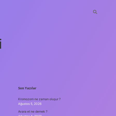
i
SIDEBAR
Son Yazılar
betexper yeni giri
Kromozom ne zaman oluşur ?
Ağustos 5, 2026
Avara et ne demek ?