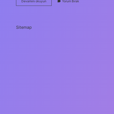
Vola
Devamını okuyun
Yorum Bırak
Oyunu
Nedir
Sitemap