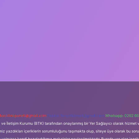
backlinkpaneli@gmail.com
Teams:
forumhizmeti@gmail.com
Whatsapp: 0262 60
i ve İletişim Kurumu (BTK) tarafından onaylanmış bir Yer Sağlayıcı olarak hizmet v
azdıkları içeriklerin sorumluluğunu taşımakta olup, siteye üye olarak bu sorumlul
e yalnızca kendi hazırladığımız makaleler paylaşılmaktadır. Burada yer alan içeri