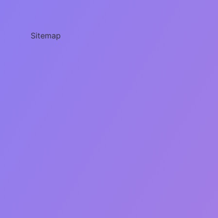
Için
Hangi
Test
Sitemap