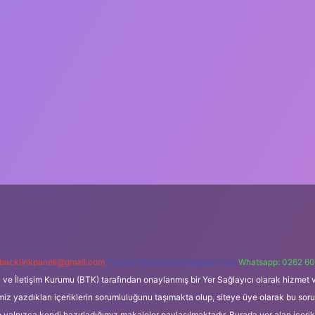
backlinkpaneli@gmail.com
Teams:
forumhizmeti@gmail.com
Whatsapp: 0262 60
i ve İletişim Kurumu (BTK) tarafından onaylanmış bir Yer Sağlayıcı olarak hizmet v
azdıkları içeriklerin sorumluluğunu taşımakta olup, siteye üye olarak bu sorumlul
e yalnızca kendi hazırladığımız makaleler paylaşılmaktadır. Burada yer alan içeri