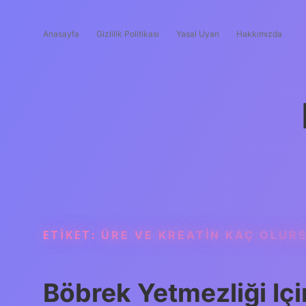
Anasayfa
Gizlilik Politikası
Yasal Uyarı
Hakkımızda
ETIKET:
ÜRE VE KREATIN KAÇ OLURSA
Böbrek Yetmezliği Içi