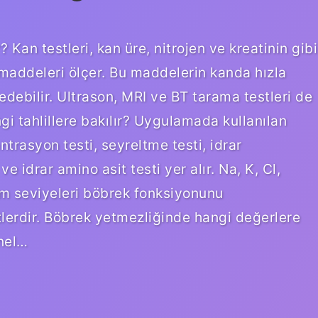
? Kan testleri, kan üre, nitrojen ve kreatinin gibi
 maddeleri ölçer. Bu maddelerin kanda hızla
debilir. Ultrason, MRI ve BT tarama testleri de
hangi tahlillere bakılır? Uygulamada kullanılan
ntrasyon testi, seyreltme testi, idrar
e idrar amino asit testi yer alır. Na, K, Cl,
m seviyeleri böbrek fonksiyonunu
stlerdir. Böbrek yetmezliğinde hangi değerlere
enel…