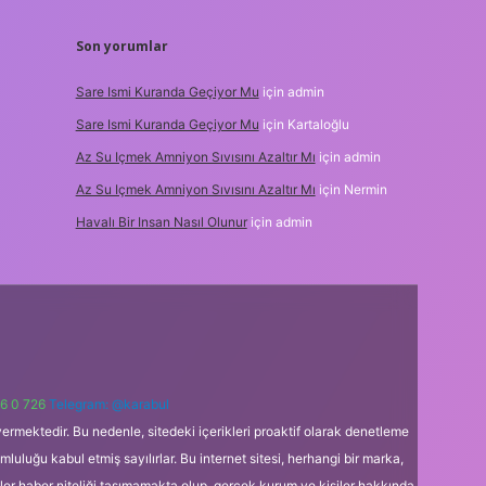
Son yorumlar
Sare Ismi Kuranda Geçiyor Mu
için
admin
Sare Ismi Kuranda Geçiyor Mu
için
Kartaloğlu
Az Su Içmek Amniyon Sıvısını Azaltır Mı
için
admin
Az Su Içmek Amniyon Sıvısını Azaltır Mı
için
Nermin
Havalı Bir Insan Nasıl Olunur
için
admin
6 0 726
Telegram: @karabul
ermektedir. Bu nedenle, sitedeki içerikleri proaktif olarak denetleme
uğu kabul etmiş sayılırlar. Bu internet sitesi, herhangi bir marka,
kler haber niteliği taşımamakta olup, gerçek kurum ve kişiler hakkında