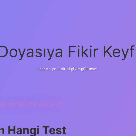
Doyasıya Fikir Keyf
Her an yeni bir bilgiyle gülümse!
 DIYALIZE GIRILIR
n Hangi Test