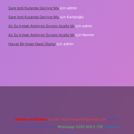
Sare Ismi Kuranda Geçiyor Mu
için
admin
Sare Ismi Kuranda Geçiyor Mu
için
Kartaloğlu
Az Su Içmek Amniyon Sıvısını Azaltır Mı
için
admin
Az Su Içmek Amniyon Sıvısını Azaltır Mı
için
Nermin
Havalı Bir Insan Nasıl Olunur
için
admin
 yeni giriş
Reklam ve İletişim:
E-mail:
backlinkpaneli@gmail.com
Teams:
forumhizmeti@gmail.com
Whatsapp: 0262 606 0 726
Telegram: