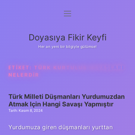
menüyü
Anasayfa
aç
Gizlilik Politikası
Doyasıya Fikir Keyfi
Yasal Uyarı
Her an yeni bir bilgiyle gülümse!
Hakkımızda
ETIKET:
TÜRK KURTULUŞ SAVAŞLARI
NELERDIR
Türk Milleti Düşmanları Yurdumuzdan
Atmak Için Hangi Savaşı Yapmıştır
Tarih: Kasım 8, 2024
Yurdumuza giren düşmanları yurttan