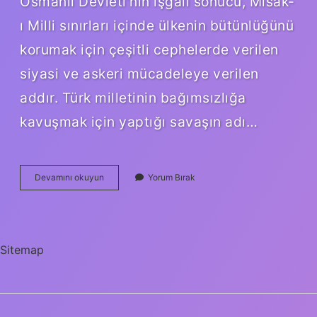
Osmanlı Devleti’nin işgali sonucu, Misak-
ı Milli sınırları içinde ülkenin bütünlüğünü
korumak için çeşitli cephelerde verilen
siyasi ve askeri mücadeleye verilen
addır. Türk milletinin bağımsızlığa
kavuşmak için yaptığı savaşın adı…
Türk
Devamını okuyun
Yorum Bırak
Milleti
Düşmanları
Yurdumuzdan
Atmak
Için
Sitemap
Hangi
Savaşı
Yapmıştır