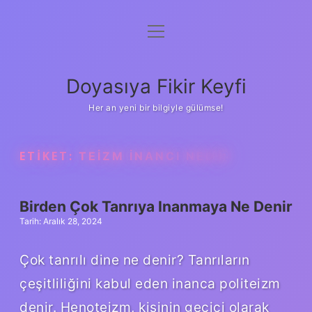
menüyü
Anasayfa
aç
Gizlilik Politikası
Doyasıya Fikir Keyfi
Yasal Uyarı
Her an yeni bir bilgiyle gülümse!
Hakkımızda
ETIKET:
TEIZM INANCI NEDIR
Birden Çok Tanrıya Inanmaya Ne Denir
Tarih: Aralık 28, 2024
Çok tanrılı dine ne denir? Tanrıların
çeşitliliğini kabul eden inanca politeizm
denir. Henoteizm, kişinin geçici olarak