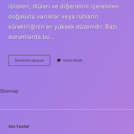
iblisleri, ölüleri ve diğerlerini içerebilen
doğaüstü varlıklar veya ruhların
sürekliliğinin en yüksek düzenidir. Bazı
durumlarda bu…
Birden
Devamını okuyun
Yorum Bırak
Çok
Tanrıya
Inanmaya
Ne
Denir
Sitemap
SIDEBAR
Son Yazılar