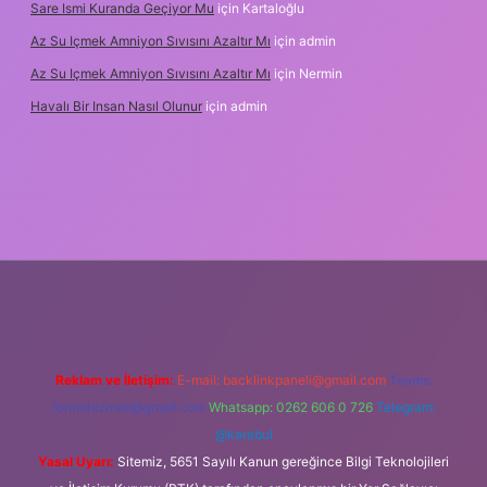
Sare Ismi Kuranda Geçiyor Mu
için
Kartaloğlu
Az Su Içmek Amniyon Sıvısını Azaltır Mı
için
admin
Az Su Içmek Amniyon Sıvısını Azaltır Mı
için
Nermin
Havalı Bir Insan Nasıl Olunur
için
admin
yeni giriş
Reklam ve İletişim:
E-mail:
backlinkpaneli@gmail.com
Teams:
forumhizmeti@gmail.com
Whatsapp: 0262 606 0 726
Telegram:
@karabul
Yasal Uyarı:
Sitemiz, 5651 Sayılı Kanun gereğince Bilgi Teknolojileri