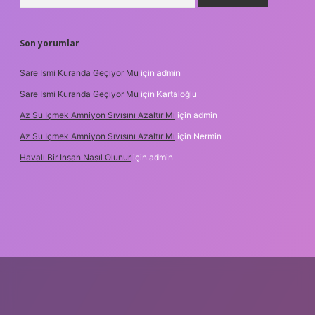
Son yorumlar
Sare Ismi Kuranda Geçiyor Mu
için
admin
Sare Ismi Kuranda Geçiyor Mu
için
Kartaloğlu
Az Su Içmek Amniyon Sıvısını Azaltır Mı
için
admin
Az Su Içmek Amniyon Sıvısını Azaltır Mı
için
Nermin
Havalı Bir Insan Nasıl Olunur
için
admin
eni giriş