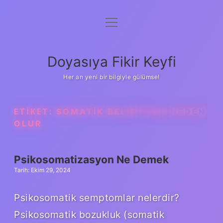
menüyü
Anasayfa
aç
Gizlilik Politikası
Doyasıya Fikir Keyfi
Yasal Uyarı
Her an yeni bir bilgiyle gülümse!
Hakkımızda
ETIKET:
SOMATIK BELIRTILER NEDEN
OLUR
Psikosomatizasyon Ne Demek
Tarih: Ekim 29, 2024
Psikosomatik semptomlar nelerdir?
Psikosomatik bozukluk (somatik