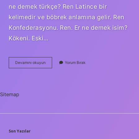
ne demek türkçe? Ren Latince bir
kelimedir ve böbrek anlamına gelir. Ren
Konfederasyonu. Ren. Er ne demek isim?
Kökeni. Eski…
Erse
Devamını okuyun
Yorum Bırak
Nedir
Ne
Demek
Sitemap
SIDEBAR
Son Yazılar