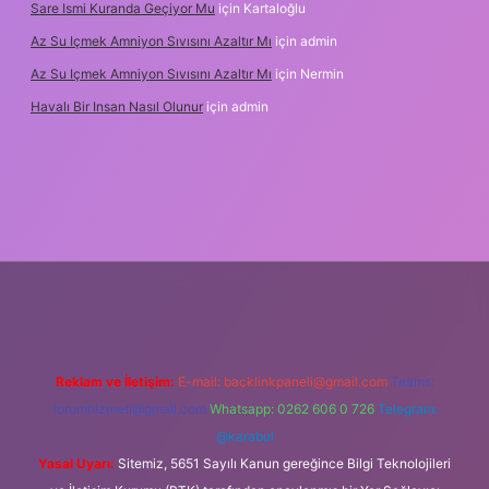
Sare Ismi Kuranda Geçiyor Mu
için
Kartaloğlu
Az Su Içmek Amniyon Sıvısını Azaltır Mı
için
admin
Az Su Içmek Amniyon Sıvısını Azaltır Mı
için
Nermin
Havalı Bir Insan Nasıl Olunur
için
admin
 yeni giriş
Reklam ve İletişim:
E-mail:
backlinkpaneli@gmail.com
Teams:
forumhizmeti@gmail.com
Whatsapp: 0262 606 0 726
Telegram:
@karabul
Yasal Uyarı:
Sitemiz, 5651 Sayılı Kanun gereğince Bilgi Teknolojileri