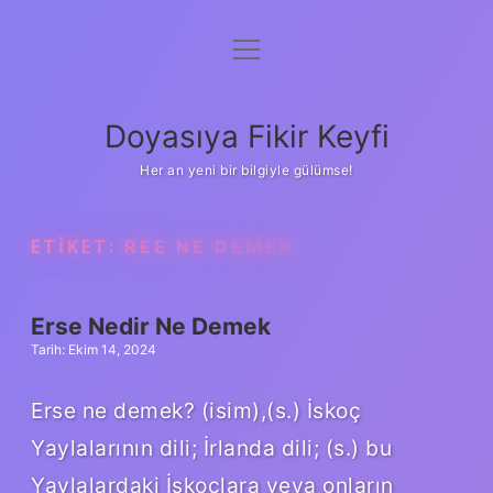
menüyü
Anasayfa
aç
Gizlilik Politikası
Doyasıya Fikir Keyfi
Yasal Uyarı
Her an yeni bir bilgiyle gülümse!
Hakkımızda
ETIKET:
REE NE DEMEK
Erse Nedir Ne Demek
Tarih: Ekim 14, 2024
Erse ne demek? (isim),(s.) İskoç
Yaylalarının dili; İrlanda dili; (s.) bu
Yaylalardaki İskoçlara veya onların