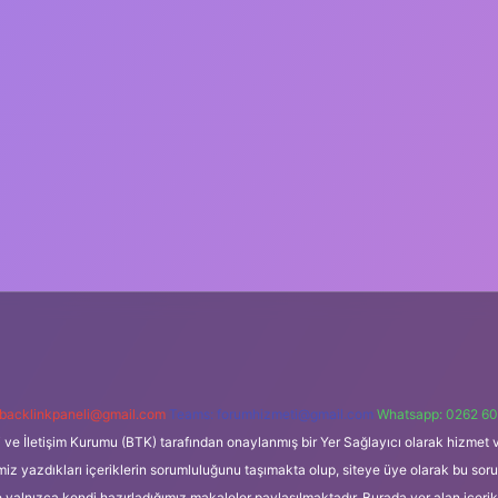
backlinkpaneli@gmail.com
Teams:
forumhizmeti@gmail.com
Whatsapp: 0262 60
i ve İletişim Kurumu (BTK) tarafından onaylanmış bir Yer Sağlayıcı olarak hizmet v
azdıkları içeriklerin sorumluluğunu taşımakta olup, siteye üye olarak bu sorumlul
e yalnızca kendi hazırladığımız makaleler paylaşılmaktadır. Burada yer alan içeri