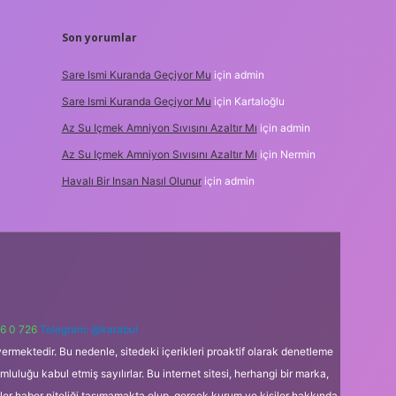
Son yorumlar
Sare Ismi Kuranda Geçiyor Mu
için
admin
Sare Ismi Kuranda Geçiyor Mu
için
Kartaloğlu
Az Su Içmek Amniyon Sıvısını Azaltır Mı
için
admin
Az Su Içmek Amniyon Sıvısını Azaltır Mı
için
Nermin
Havalı Bir Insan Nasıl Olunur
için
admin
6 0 726
Telegram: @karabul
ermektedir. Bu nedenle, sitedeki içerikleri proaktif olarak denetleme
uğu kabul etmiş sayılırlar. Bu internet sitesi, herhangi bir marka,
kler haber niteliği taşımamakta olup, gerçek kurum ve kişiler hakkında