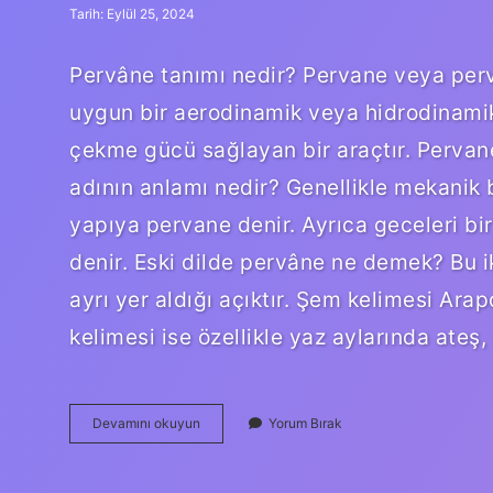
Tarih: Eylül 25, 2024
Pervâne tanımı nedir? Pervane veya perv
uygun bir aerodinamik veya hidrodinamik 
çekme gücü sağlayan bir araçtır. Pervanel
adının anlamı nedir? Genellikle mekanik 
yapıya pervane denir. Ayrıca geceleri bi
denir. Eski dilde pervâne ne demek? Bu ik
ayrı yer aldığı açıktır. Şem kelimesi Ara
kelimesi ise özellikle yaz aylarında ateş
Pervan
Devamını okuyun
Yorum Bırak
Ne
Demek
Anlamı