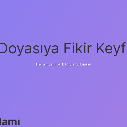
Doyasıya Fikir Keyf
Her an yeni bir bilgiyle gülümse!
lamı