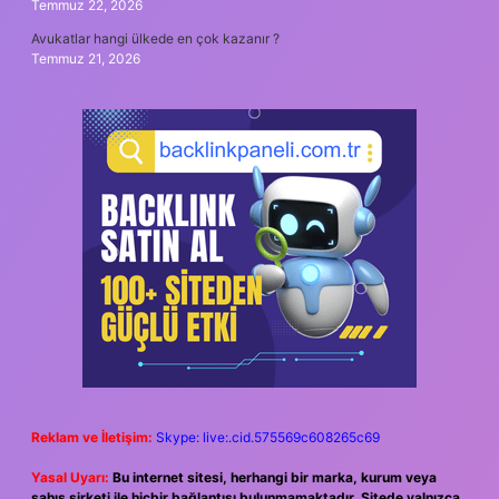
Temmuz 22, 2026
Avukatlar hangi ülkede en çok kazanır ?
Temmuz 21, 2026
Reklam ve İletişim:
Skype: live:.cid.575569c608265c69
Yasal Uyarı:
Bu internet sitesi, herhangi bir marka, kurum veya
şahıs şirketi ile hiçbir bağlantısı bulunmamaktadır. Sitede yalnızca