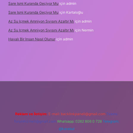
Sare Ismi Kuranda Geçiyor Mu
için
admin
Sare Ismi Kuranda Geçiyor Mu
için
Kartaloğlu
Az Su Içmek Amniyon Sıvısını Azaltır Mı
için
admin
Az Su Içmek Amniyon Sıvısını Azaltır Mı
için
Nermin
Havalı Bir Insan Nasıl Olunur
için
admin
 yeni giriş
Reklam ve İletişim:
E-mail:
backlinkpaneli@gmail.com
Teams:
forumhizmeti@gmail.com
Whatsapp: 0262 606 0 726
Telegram:
@karabul