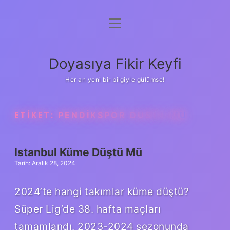
menüyü
Anasayfa
aç
Gizlilik Politikası
Doyasıya Fikir Keyfi
Yasal Uyarı
Her an yeni bir bilgiyle gülümse!
Hakkımızda
ETIKET:
PENDIKSPOR DUSTU MU
Istanbul Küme Düştü Mü
Tarih: Aralık 28, 2024
2024’te hangi takımlar küme düştü?
Süper Lig’de 38. hafta maçları
tamamlandı. 2023-2024 sezonunda