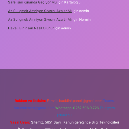
Sare Ismi Kuranda Geçiyor Mu
için
Kartaloğlu
Az Su Içmek Amniyon Sıvısını Azaltır Mı
için
admin
Az Su Içmek Amniyon Sıvısını Azaltır Mı
için
Nermin
Havalı Bir Insan Nasıl Olunur
için
admin
 yeni giriş
Reklam ve İletişim:
E-mail:
backlinkpaneli@gmail.com
Teams:
forumhizmeti@gmail.com
Whatsapp: 0262 606 0 726
Telegram:
@karabul
Yasal Uyarı:
Sitemiz, 5651 Sayılı Kanun gereğince Bilgi Teknolojileri