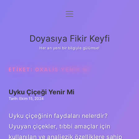
menüyü
Anasayfa
aç
Gizlilik Politikası
Doyasıya Fikir Keyfi
Yasal Uyarı
Her an yeni bir bilgiyle gülümse!
Hakkımızda
ETIKET:
OXALIS YENIR MI
Uyku Çiçeği Yenir Mi
Tarih: Ekim 15, 2024
Uyku çiçeğinin faydaları nelerdir?
Uyuyan çiçekler, tıbbi amaçlar için
kullanılan ve analjezik özelliklere sahip