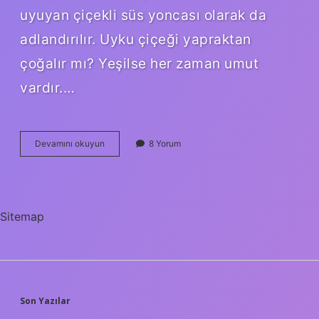
uyuyan çiçekli süs yoncası olarak da
adlandırılır. Uyku çiçeği yapraktan
çoğalır mı? Yeşilse her zaman umut
vardır.…
Uyku
Devamını okuyun
8 Yorum
Çiçeği
Yenir
Mi
Sitemap
SIDEBAR
Son Yazılar