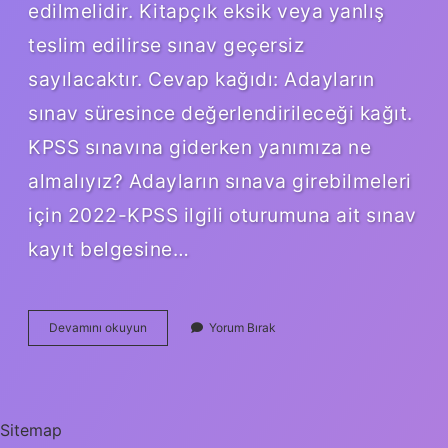
edilmelidir. Kitapçık eksik veya yanlış
teslim edilirse sınav geçersiz
sayılacaktır. Cevap kağıdı: Adayların
sınav süresince değerlendirileceği kağıt.
KPSS sınavına giderken yanımıza ne
almalıyız? Adayların sınava girebilmeleri
için 2022-KPSS ilgili oturumuna ait sınav
kayıt belgesine…
Kpss
Devamını okuyun
Yorum Bırak
Sınavına
Gözlükle
Girilir
Mi
Sitemap