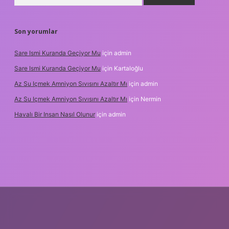
Son yorumlar
Sare Ismi Kuranda Geçiyor Mu
için
admin
Sare Ismi Kuranda Geçiyor Mu
için
Kartaloğlu
Az Su Içmek Amniyon Sıvısını Azaltır Mı
için
admin
Az Su Içmek Amniyon Sıvısını Azaltır Mı
için
Nermin
Havalı Bir Insan Nasıl Olunur
için
admin
yeni giriş