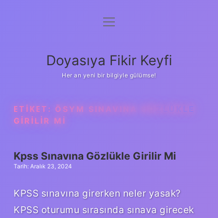
menüyü
Anasayfa
aç
Gizlilik Politikası
Doyasıya Fikir Keyfi
Yasal Uyarı
Her an yeni bir bilgiyle gülümse!
Hakkımızda
ETIKET:
ÖSYM SINAVINA GÖZLÜKLE
GIRILIR MI
Kpss Sınavına Gözlükle Girilir Mi
Tarih: Aralık 23, 2024
KPSS sınavına girerken neler yasak?
KPSS oturumu sırasında sınava girecek