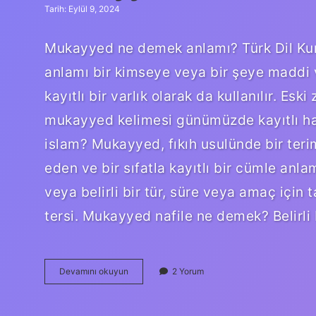
Tarih: Eylül 9, 2024
Mukayyed ne demek anlamı? Türk Dil Ku
anlamı bir kimseye veya bir şeye maddi 
kayıtlı bir varlık olarak da kullanılır. Es
mukayyed kelimesi günümüzde kayıtlı ha
islam? Mukayyed, fıkıh usulünde bir terim 
eden ve bir sıfatla kayıtlı bir cümle anlamı
veya belirli bir tür, süre veya amaç için
tersi. Mukayyed nafile ne demek? Belirli
Mukayyed
Devamını okuyun
2 Yorum
Nedir
Ne
Demek