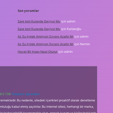
Son yorumlar
Sare Ismi Kuranda Geçiyor Mu
için
admin
Sare Ismi Kuranda Geçiyor Mu
için
Kartaloğlu
Az Su Içmek Amniyon Sıvısını Azaltır Mı
için
admin
Az Su Içmek Amniyon Sıvısını Azaltır Mı
için
Nermin
Havalı Bir Insan Nasıl Olunur
için
admin
6 0 726
Telegram: @karabul
ermektedir. Bu nedenle, sitedeki içerikleri proaktif olarak denetleme
uğu kabul etmiş sayılırlar. Bu internet sitesi, herhangi bir marka,
kler haber niteliği taşımamakta olup, gerçek kurum ve kişiler hakkında