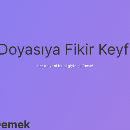
Doyasıya Fikir Keyf
Her an yeni bir bilgiyle gülümse!
M
Demek