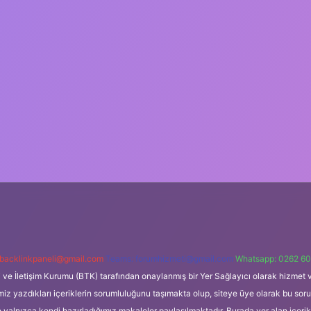
backlinkpaneli@gmail.com
Teams:
forumhizmeti@gmail.com
Whatsapp: 0262 60
i ve İletişim Kurumu (BTK) tarafından onaylanmış bir Yer Sağlayıcı olarak hizmet v
azdıkları içeriklerin sorumluluğunu taşımakta olup, siteye üye olarak bu sorumlul
e yalnızca kendi hazırladığımız makaleler paylaşılmaktadır. Burada yer alan içeri