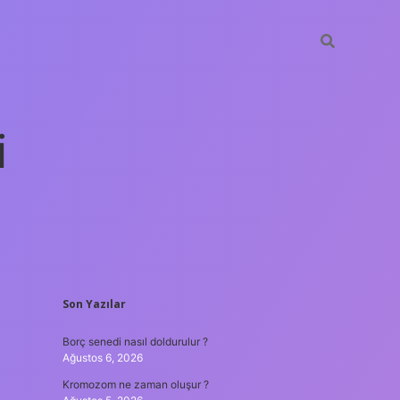
i
SIDEBAR
Son Yazılar
betexper yeni giri
Borç senedi nasıl doldurulur ?
Ağustos 6, 2026
Kromozom ne zaman oluşur ?